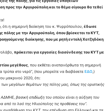
εις της πόλης, για τις εργασίες υπόγειων
η προς την Αργυρούπολη και το θέμα σίγουρα θα τεθεί
τα!
ο
, ότι η σημερινή διοίκηση του κ. Ψυρρόπουλου,
έδωσε
της πόλης με την Αργυρούπολη
,
όπου βρίσκεται το ΚΥΤ,
προηγούμενης διοίκησης, που με ρητή εντολή Χατζηδάκη
γολάβο,
πρόκειται για εργασίες διασύνδεσης του ΚΥΤ με
αστίου μεγέθους
, που εκθέτει ανεπανόρθωτα τη σημερινή
ια τρύπα στο νερό”, (που μπορείτε να διαβάσετε
ΕΔΩ
,)
ου μακρινού 2020, ότι:
 των μεγάλων θεμάτων της πόλης μας, όπως της οριστικής
 ΑΔΜΗΕ, βασική επιδίωξη του οποίου είναι η αύξηση του
 από το λαό της Ηλιούπολης τις προθέσεις του”.
ην αναβάθμιση του ΚΥΤ, την επένδυση στο Ελληνικό και τα