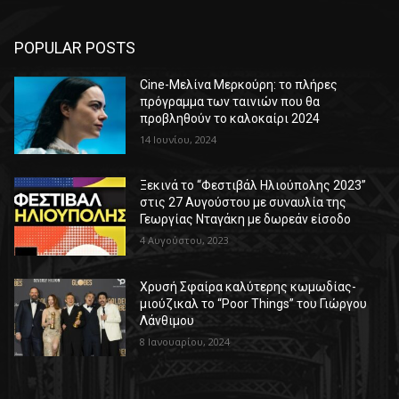
POPULAR POSTS
Cine-Μελίνα Μερκούρη: το πλήρες
πρόγραμμα των ταινιών που θα
προβληθούν το καλοκαίρι 2024
14 Ιουνίου, 2024
Ξεκινά το “Φεστιβάλ Ηλιούπολης 2023”
στις 27 Αυγούστου με συναυλία της
Γεωργίας Νταγάκη με δωρεάν είσοδο
4 Αυγούστου, 2023
Χρυσή Σφαίρα καλύτερης κωμωδίας-
μιούζικαλ το “Poor Things” του Γιώργου
Λάνθιμου
8 Ιανουαρίου, 2024