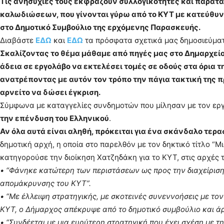
Τις ανησυχίες τους εκφράζουν συλλογικότητες και παρατάξ
καλωδιώσεων, που γίνονται γύρω από το ΚΥΤ με κατεύθυνσ
στο Δημοτικό Συμβούλιο της ερχόμενης Παρασκευής.
Διαβάστε
ΕΔΩ
και
ΕΔΩ
τα πρόσφατα σχετικά μας δημοσιεύμα
Σκαλίζοντας το θέμα μάθαμε από πηγές μας στο Δημαρχεί
άδεια σε εργολάβο να εκτελέσει τομές σε οδούς στα όρια 
ανατρέποντας με αυτόν τον τρόπο την πάγια τακτική της 
αρνείτο να δώσει έγκριση.
Σύμφωνα με καταγγελίες συνδημοτών που μίλησαν με τον ερ
την επένδυση του Ελληνικού
.
Αν όλα αυτά είναι αληθή, πρόκειται για ένα σκάνδαλο τερ
δημοτική αρχή, η οποία στο παρελθόν με τον δηκτικό τίτλο “Μ
κατηγορούσε την διοίκηση Χατζηδάκη για το ΚΥΤ, στις αρχές τ
• “Φάνηκε κατώτερη των περιστάσεων ως προς την διαχείριση
απομάκρυνσης του ΚΥΤ”.
• “Με έλλειψη στρατηγικής, με σκοτεινές συνεννοήσεις με τον
ΚΥΤ, ο Δήμαρχος απέκρυψε από το δημοτικό συμβούλιο και άρα
• “Συνδέεται με μια ευρύτερη στρατηγική που έχει σχέση με τ