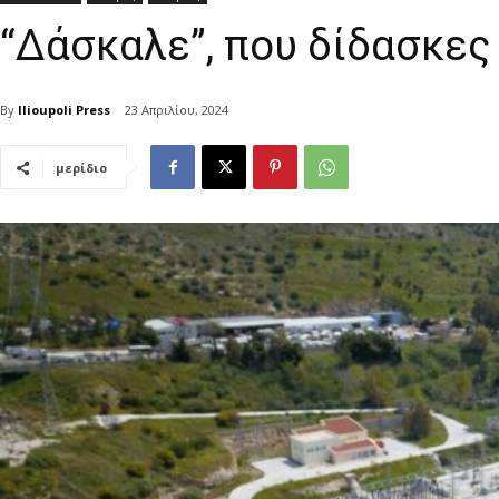
“Δάσκαλε”, που δίδασκες
By
Ilioupoli Press
23 Απριλίου, 2024
μερίδιο