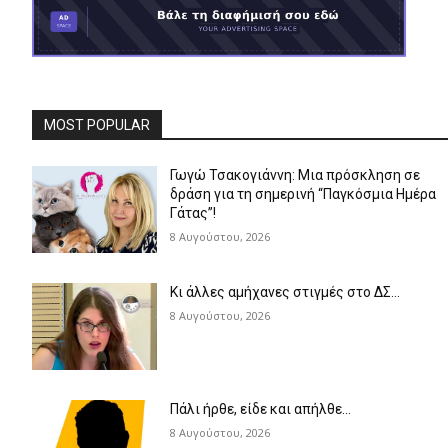
MOST POPULAR
Γωγώ Τσακογιάννη: Μια πρόσκληση σε
δράση για τη σημερινή “Παγκόσμια Ημέρα
Γάτας”!
8 Αυγούστου, 2026
Κι άλλες αμήχανες στιγμές στο ΔΣ…
8 Αυγούστου, 2026
Πάλι ήρθε, είδε και απήλθε…
8 Αυγούστου, 2026