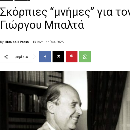
Σκόρπιες “μνήμες” για το
Γιώργου Μπαλτά
By
Ilioupoli Press
13 Ιανουαρίου, 2025
μερίδιο