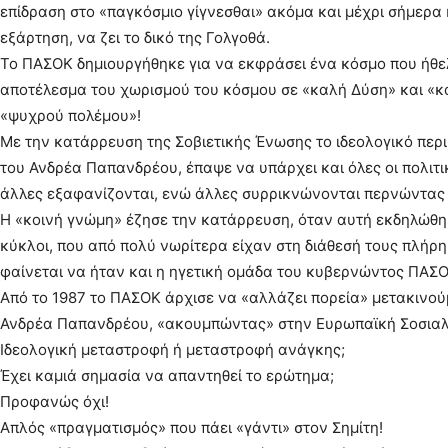
επίδραση στο «παγκόσμιο γίγνεσθαι» ακόμα και μέχρι σήμερα 
εξάρτηση, να ζει το δικό της Γολγοθά.
Το ΠΑΣΟΚ δημιουργήθηκε για να εκφράσει ένα κόσμο που ήθε
αποτέλεσμα του χωρισμού του κόσμου σε «καλή Δύση» και «κα
«ψυχρού πολέμου»!
Με την κατάρρευση της Σοβιετικής Ένωσης το ιδεολογικό περ
του Ανδρέα Παπανδρέου, έπαψε να υπάρχει και όλες οι πολιτι
άλλες εξαφανίζονται, ενώ άλλες συρρικνώνονται περνώντας 
Η «κοινή γνώμη» έζησε την κατάρρευση, όταν αυτή εκδηλώθηκε
κύκλοι, που από πολύ νωρίτερα είχαν στη διάθεσή τους πλήρ
φαίνεται να ήταν και η ηγετική ομάδα του κυβερνώντος ΠΑΣΟ
Από το 1987 το ΠΑΣΟΚ άρχισε να «αλλάζει πορεία» μετακινούμ
Ανδρέα Παπανδρέου, «ακουμπώντας» στην Ευρωπαϊκή Σοσιαλ
Ιδεολογική μεταστροφή ή μεταστροφή ανάγκης;
Έχει καμιά σημασία να απαντηθεί το ερώτημα;
Προφανώς όχι!
Απλός «πραγματισμός» που πάει «γάντι» στον Σημίτη!