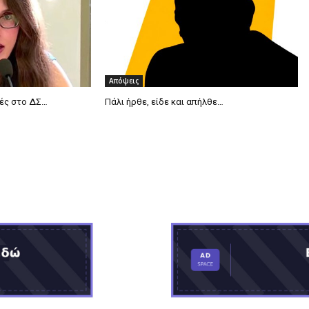
Απόψεις
μές στο ΔΣ…
Πάλι ήρθε, είδε και απήλθε…