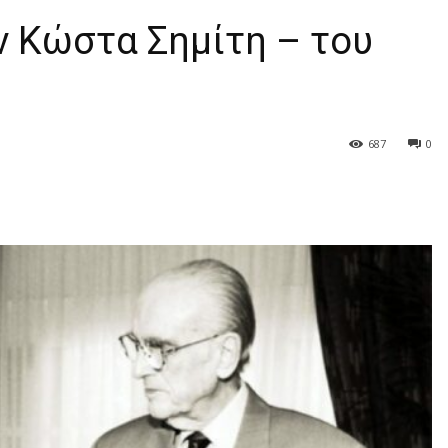
ν Κώστα Σημίτη – του
687
0