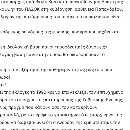
να κυριαρχεί, σκάνδαλο Κοσκωτά, συγκυβέρνηση Αριστεράς-
καμψη» του ΠΑΣΟΚ στη κυβέρνηση, ασθένεια Παπανδρέου,
λαγών της κατάρρευσης του υπαρκτού σοσιαλισμού είναι
ερόμενος σε νόμους της φυσικής, πράγμα που ισχύει και
ρεη ιδεολογική βάση και οι «προοδευτικές δυνάμεις»
λογική βάση πάνω στην οποία θα οικοδομήσουν το
ουμε την εξάρτηση της καθημερινότητάς μας από όσα
χώρο!
α»!
ι της εκλογές το 1990 και να επανεκλέξει τον επιτυχημένο
εσμα του απόηχου της κατάρρευσης της Σοβιετικής Ένωσης;
άνω, πράγμα που κάνουν όσοι τον κατακρίνουν!
αραμανλή, με το περίφημο χαρακτηρισμό ως «αρχιερέα της
έου να διαβεβαιώνει ότι ο Ανδρέας της εμπιστεύτηκε την
 σαν …«πάρτους στο γάμο σου να σου πουν και του χρόνου»!