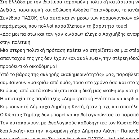
Στη Ελλάδα με την ιδιαίτερα ταραγμένη πολιτική κατάσταση 
Δεξιάς, παραπομπή και αθώωση Ανδρέα Παπανδρέου, «επανά
Συνέδριο ΠΑΣΟΚ, όλα αυτά και εν μέσω των κοσμογονικών αλ
παράμετροι, που πολλοί παραβλέπουν τη βαρύτητα τους!
«Δος μοι πα στω και ταν γαν κινάσω» έλεγε ο Αρχιμήδης αναφ
στην πολιτική!
Μια στέρεη πολιτική πρόταση πρέπει να στηρίζεται σε μια στέ
απανταχού της γης δεν έχουν «ανακαλύψει», την στέρεη ιδεο
προοδευτικό οικοδόμημα!
Υπό το βάρος της σκληρής «καθημερινότητάς» μας, παραβλέπ
συμβαίνουν «μακριά» από εμάς, τόσο στο χρόνο όσο και στο 
Κι όμως, από αυτά καθορίζεται και η δική μας «καθημερινότητ
Η αποτυχία της παράταξης «Δημοκρατική Ενότητα» να κερδίσε
Κομμουνιστή Δήμαρχο Δημήτρη Κιντή, ήταν ή όχι, και αποτέλ
Ο Κώστας Σημίτης δεν μπορεί να κριθεί αγνοώντας τα παραπ
Τον κατακρίνουν, με ιδεολογικούς καθοδηγητές τον Κώστα Κ
διαπλοκής» και την πικραμένη χήρα Δήμητρα Λιάνη – Παπανδρ
εκτίμησή του, πως «ο Σημίτης δεν είναι ΠΑΣΟΚ», δηλαδή κάτι