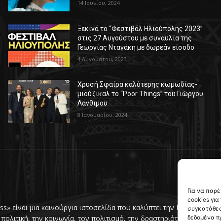
14 Ιουνίου, 2024
Ξεκινά το “Φεστιβάλ Ηλιούπολης 2023”
στις 27 Αυγούστου με συναυλία της
Γεωργίας Νταγάκη με δωρεάν είσοδο
4 Αυγούστου, 2023
Χρυσή Σφαίρα καλύτερης κωμωδίας-
μιούζικαλ το “Poor Things” του Γιώργου
Λάνθιμου
8 Ιανουαρίου, 2024
Για να παρ
cookies γι
ress» είναι μια καινούργια ιστοσελίδα που καλύπτει την Ηλιούπολη
συγκατάθεσ
δεδομένα π
 πολιτική, την κοινωνία, τον πολιτισμό, την δραστηριότητα του