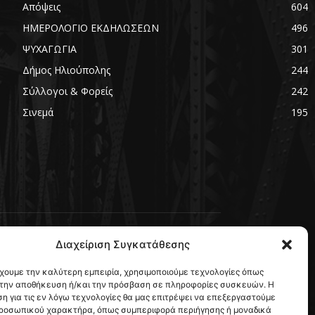
Απόψεις
604
ΗΜΕΡΟΛΟΓΙΟ ΕΚΔΗΛΩΣΕΩΝ
496
ΨΥΧΑΓΩΓΙΑ
301
Δήμος Ηλιούπολης
244
Σύλλογοι & Φορείς
242
Σινεμά
195
Διαχείριση Συγκατάθεσης
FOLLOW US
έχουμε την καλύτερη εμπειρία, χρησιμοποιούμε τεχνολογίες όπως
α την αποθήκευση ή/και την πρόσβαση σε πληροφορίες συσκευών. Η
η για τις εν λόγω τεχνολογίες θα μας επιτρέψει να επεξεργαστούμε
ροσωπικού χαρακτήρα, όπως συμπεριφορά περιήγησης ή μοναδικά