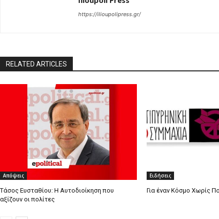
Ilioupoli Press
https://ilioupolipress.gr/
RELATED ARTICLES
Απόψεις
Ειδήσεις
Τάσος Ευσταθίου: Η Αυτοδιοίκηση που
Για έναν Κόσμο Χωρίς Π
αξίζουν οι πολίτες