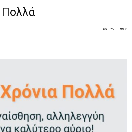
α Πολλά
525
0