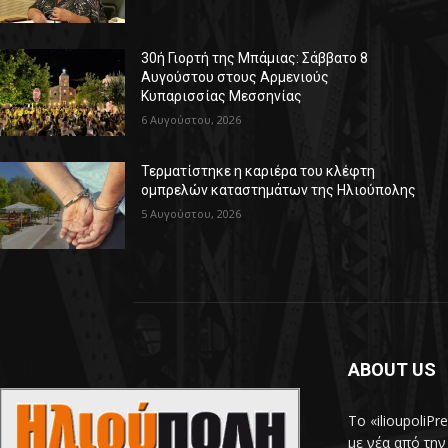
30ή Γιορτή της Μπάμιας: Σάββατο 8
Αυγούστου στους Αρμενιούς
Κυπαρισσίας Μεσσηνίας
6 Αυγούστου, 2026
Τερματίστηκε η καριέρα του κλέφτη
ομπρελών καταστημάτων της Ηλιούπολης
5 Αυγούστου, 2026
ABOUT US
Το «ilioupoliP
με νέα από την