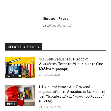
Ilioupoli Press
https://ilioupolipress.gr/
RELATED ARTICLES
“Nouvelle Vague” του Ρίτσαρντ
Λινκλέιτερ, Τετάρτη 29 Ιουλίου στο Cine
Μελίνα Μερκούρη
27 Ιουλίου, 2026
ΗΛΙΟΥΠΟΛΗ
Η Ηλιουπολίτισσα Αικ. Γιαννακά
παρουσιάζει στη Λευκάδα, τα λευκώματά
της “Νεραϊδένια” και “Γιαγιά του Κόσμου”!
(Βίντεο)
Βιβλίο
21 Ιουλίου, 2026