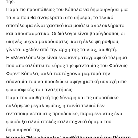
της.
Παρά τις προσπάθειες του Κόπολα να δημιουργήσει μια
ταινία που θα αναφέρεται στο σήμερα, το τελικό
αποτέλεσμα είναι χαοτικό και μοιάζει ανολοκλήρωτο
και αποσπασματικό. Οι διάλογοι είναι βαρύγδουποι, οι
σκηνές συχνά μακρόσυρτες, και η έλλειψη ρυθμού,
γίνεται σχεδόν από την αρχή της ταινίας, αισθητή.
Η «Μεγαλόπολις» είναι ένα κινηματογραφικό τόλμημα
που αποκαλύπτει το εύρος της φαντασίας του Φράνσις
Φορντ Κόπολα, αλλά ταυτόχρονα μαρτυρά την
αδυναμία του να προσδώσει αφηγηματική συνοχή στις
φιλοσοφικές του αναζητήσεις.
Παρά την αισθητική της δύναμη και τις σποραδικές
εκλάμψεις μεγαλοφυΐας, η ταινία τελικά δεν
ανταποκρίνεται στις προσδοκίες, παραμένοντας ένα
φιλόδοξο αλλά ατελές καλλιτεχνικό όραμα του
δημιουργού της.
Η ταινία “Μεγαλόπολις” προβάλλεται από την Πέμπτη