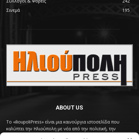
Σύλλογοι & Φορείς
242
Σινεμά
195
ABOUT US
Το «ilioupoliPress» είναι μια καινούργια ιστοσελίδα που
καλύπτει την Ηλιούπολη με νέα από την πολιτική, την
κοινωνία, τον πολιτισμό, την δραστηριότητα του Δήμου