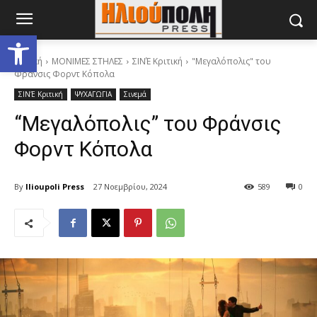
Ανοίξτε τη γραμμή εργαλείων
Αρχική
ΜΟΝΙΜΕΣ ΣΤΗΛΕΣ
ΣΙΝΈ Κριτική
"Μεγαλόπολις" του
Φράνσις Φορντ Κόπολα
ΣΙΝΈ Κριτική
ΨΥΧΑΓΩΓΙΑ
Σινεμά
“Μεγαλόπολις” του Φράνσις
Φορντ Κόπολα
By
Ilioupoli Press
27 Νοεμβρίου, 2024
589
0