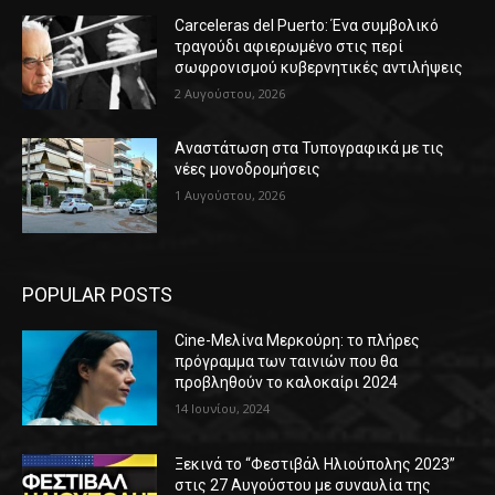
Carceleras del Puerto: Ένα συμβολικό
τραγούδι αφιερωμένο στις περί
σωφρονισμού κυβερνητικές αντιλήψεις
2 Αυγούστου, 2026
Αναστάτωση στα Τυπογραφικά με τις
νέες μονοδρομήσεις
1 Αυγούστου, 2026
POPULAR POSTS
Cine-Μελίνα Μερκούρη: το πλήρες
πρόγραμμα των ταινιών που θα
προβληθούν το καλοκαίρι 2024
14 Ιουνίου, 2024
Ξεκινά το “Φεστιβάλ Ηλιούπολης 2023”
στις 27 Αυγούστου με συναυλία της