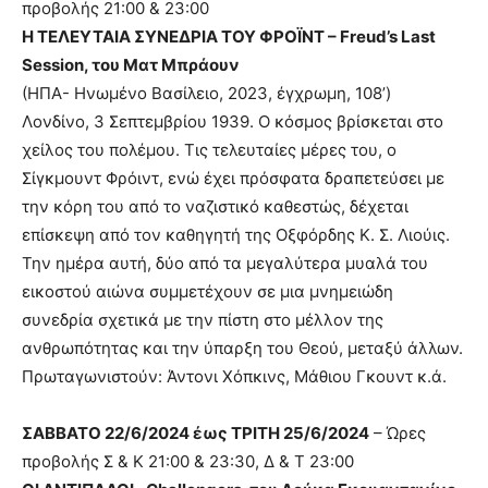
προβολής 21:00 & 23:00
Η ΤΕΛΕΥΤΑΙΑ ΣΥΝΕΔΡΙΑ ΤΟΥ ΦΡΟΪΝΤ – Freud’s Last
Session, του Ματ Μπράουν
(ΗΠΑ- Ηνωμένο Βασίλειο, 2023, έγχρωμη, 108’)
Λονδίνο, 3 Σεπτεμβρίου 1939. Ο κόσμος βρίσκεται στο
χείλος του πολέμου. Τις τελευταίες μέρες του, ο
Σίγκμουντ Φρόιντ, ενώ έχει πρόσφατα δραπετεύσει με
την κόρη του από το ναζιστικό καθεστώς, δέχεται
επίσκεψη από τον καθηγητή της Οξφόρδης Κ. Σ. Λιούις.
Την ημέρα αυτή, δύο από τα μεγαλύτερα μυαλά του
εικοστού αιώνα συμμετέχουν σε μια μνημειώδη
συνεδρία σχετικά με την πίστη στο μέλλον της
ανθρωπότητας και την ύπαρξη του Θεού, μεταξύ άλλων.
Πρωταγωνιστούν: Άντονι Χόπκινς, Μάθιου Γκουντ κ.ά.
ΣΑΒΒΑΤΟ 22/6/2024 έως ΤΡΙΤΗ 25/6/2024
– Ώρες
προβολής Σ & Κ 21:00 & 23:30, Δ & Τ 23:00