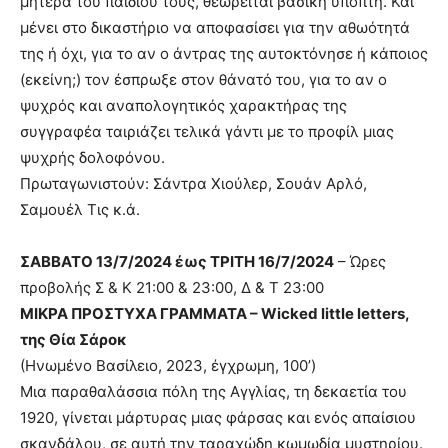
μητέρα του παιδιού τους, θεωρείται βασική ύποπτη. Και
μένει στο δικαστήριο να αποφασίσει για την αθωότητά
της ή όχι, για το αν ο άντρας της αυτοκτόνησε ή κάποιος
(εκείνη;) τον έσπρωξε στον θάνατό του, για το αν ο
ψυχρός και αναπολογητικός χαρακτήρας της
συγγραφέα ταιριάζει τελικά γάντι με το προφίλ μιας
ψυχρής δολοφόνου.
Πρωταγωνιστούν: Σάντρα Χιούλερ, Σουάν Αρλό,
Σαμουέλ Τις κ.ά.
ΣΑΒΒΑΤΟ 13/7/2024 έως ΤΡΙΤΗ 16/7/2024
– Ώρες
προβολής Σ & Κ 21:00 & 23:00, Δ & Τ 23:00
ΜΙΚΡΑ ΠΡΟΣΤΥΧΑ ΓΡΑΜΜΑΤΑ – Wicked little letters,
της Θία Σάροκ
(Ηνωμένο Βασίλειο, 2023, έγχρωμη, 100’)
Μια παραθαλάσσια πόλη της Αγγλίας, τη δεκαετία του
1920, γίνεται μάρτυρας μιας φάρσας και ενός απαίσιου
σκανδάλου, σε αυτή την ταραχώδη κωμωδία μυστηρίου.