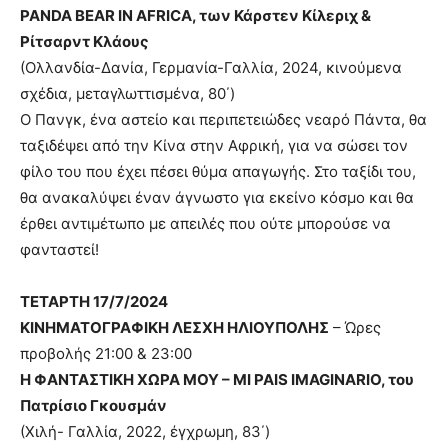
PANDA BEAR IN AFRICA, των Κάρστεν Κίλεριχ &
Ρίτσαρντ Κλάους
(Ολλανδία-Δανία, Γερμανία-Γαλλία, 2024, κινούμενα
σχέδια, μεταγλωττισμένα, 80΄)
Ο Πανγκ, ένα αστείο και περιπετειώδες νεαρό Πάντα, θα
ταξιδέψει από την Κίνα στην Αφρική, για να σώσει τον
φίλο του που έχει πέσει θύμα απαγωγής. Στο ταξίδι του,
θα ανακαλύψει έναν άγνωστο για εκείνο κόσμο και θα
έρθει αντιμέτωπο με απειλές που ούτε μπορούσε να
φανταστεί!
ΤΕΤΑΡΤΗ 17/7/2024
ΚΙΝΗΜΑΤΟΓΡΑΦΙΚΗ ΛΕΣΧΗ ΗΛΙΟΥΠΟΛΗΣ
– Ώρες
προβολής 21:00 & 23:00
Η ΦΑΝΤΑΣΤΙΚΗ ΧΩΡΑ ΜΟΥ – MI PAIS IMAGINARIO, του
Πατρίσιο Γκουσμάν
(Χιλή- Γαλλία, 2022, έγχρωμη, 83΄)