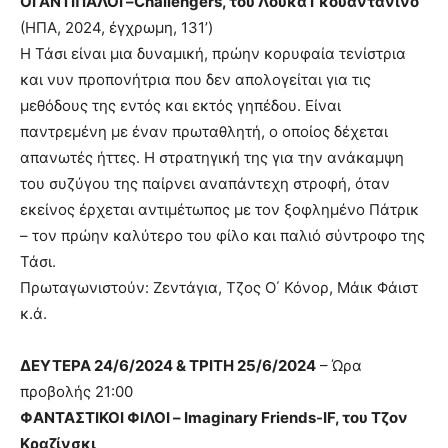
ΟΙ ΑΝΤΙΠΑΛΟΙ –Challengers, του Λούκα Γκουαντανίνο
(ΗΠΑ, 2024, έγχρωμη, 131’)
Η Τάσι είναι μια δυναμική, πρώην κορυφαία τενίστρια
και νυν προπονήτρια που δεν απολογείται για τις
μεθόδους της εντός και εκτός γηπέδου. Είναι
παντρεμένη με έναν πρωταθλητή, ο οποίος δέχεται
απανωτές ήττες. Η στρατηγική της για την ανάκαμψη
του συζύγου της παίρνει αναπάντεχη στροφή, όταν
εκείνος έρχεται αντιμέτωπος με τον ξοφλημένο Πάτρικ
– τον πρώην καλύτερο του φίλο και παλιό σύντροφο της
Τάσι.
Πρωταγωνιστούν: Ζεντάγια, Τζος Ο΄ Κόνορ, Μάικ Φάιστ
κ.ά.
ΔΕΥΤΕΡΑ 24/6/2024 & ΤΡΙΤΗ 25/6/2024
– Ώρα
προβολής 21:00
ΦΑΝΤΑΣΤΙΚΟΙ ΦΙΛΟΙ – Imaginary Friends-IF, του Τζον
Κραζίνσκι