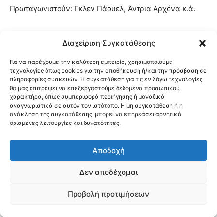
Πρωταγωνιστούν: Γκλεν Πάουελ, Άντρια Αρχόνα κ.ά.
ΔΕΥΤΕΡΑ 22/7/2024 & ΤΡΙΤΗ 23/7/2024
– Ώρα
Διαχείριση Συγκατάθεσης
προβολής: 21:00
ΣΤΑ ΙΧΝΗ ΤΟΥ ΔΟΝ ΚΙΧΩΤΗ – Giants of La Mancha, του
Για να παρέχουμε την καλύτερη εμπειρία, χρησιμοποιούμε
τεχνολογίες όπως cookies για την αποθήκευση ή/και την πρόσβαση σε
Γκονζάλο Γκουτιέρεζ
πληροφορίες συσκευών. Η συγκατάθεση για τις εν λόγω τεχνολογίες
(Γερμανία-Αργεντινή, 2023, κινούμενα σχέδια,
θα μας επιτρέψει να επεξεργαστούμε δεδομένα προσωπικού
μεταγλωττισμένα, 88΄)
χαρακτήρα, όπως συμπεριφορά περιήγησης ή μοναδικά
αναγνωριστικά σε αυτόν τον ιστότοπο. Η μη συγκατάθεση ή η
Ο Αλφόνσο Κιχώτης είναι ένα 11χρονο αγόρι με
ανάκληση της συγκατάθεσης, μπορεί να επηρεάσει αρνητικά
τεράστια φαντασία. Ως απόγονος και κληρονόμος του
ορισμένες λειτουργίες και δυνατότητες.
Δον Κιχώτη – και ακριβώς όπως έκανε ο προ-προ-προ-
προπάππους του – προστατεύει συνεχώς την αγαπημένη
Αποδοχή
του πόλη Λα Μάντσα, από τέρατα που κανείς άλλος δεν
Δεν αποδέχομαι
μπορεί να δει. Όταν μια φοβερή καταιγίδα θα πλησιάσει
την πόλη, ο μόνος που θα πιστέψει ότι κάτι περίεργο
Προβολή προτιμήσεων
κρύβεται πίσω της, είναι ο Αλφόνσο. Με τη βοήθεια του
φίλου του, Πάντσο και της Βικτόρια – του κρυφού έρωτά