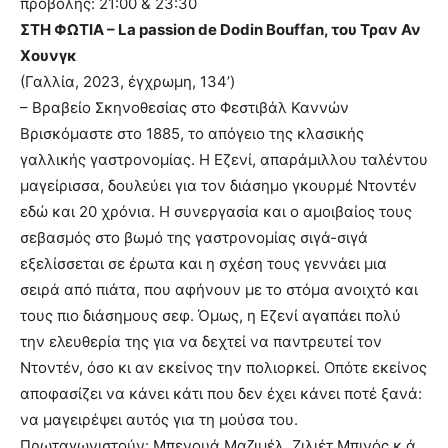
προβολής: 21:00 & 23:30
ΣΤΗ ΦΩΤΙΑ – La passion de Dodin Bouffan, του Τραν Αν
Χουνγκ
(Γαλλία, 2023, έγχρωμη, 134’)
– Βραβείο Σκηνοθεσίας στο Φεστιβάλ Καννών
Βρισκόμαστε στο 1885, το απόγειο της κλασικής
γαλλικής γαστρονομίας. Η Εζενί, απαράμιλλου ταλέντου
μαγείρισσα, δουλεύει για τον διάσημο γκουρμέ Ντοντέν
εδώ και 20 χρόνια. Η συνεργασία και ο αμοιβαίος τους
σεβασμός στο βωμό της γαστρονομίας σιγά-σιγά
εξελίσσεται σε έρωτα και η σχέση τους γεννάει μια
σειρά από πιάτα, που αφήνουν με το στόμα ανοιχτό και
τους πιο διάσημους σεφ. Όμως, η Εζενί αγαπάει πολύ
την ελευθερία της για να δεχτεί να παντρευτεί τον
Ντοντέν, όσο κι αν εκείνος την πολιορκεί. Οπότε εκείνος
αποφασίζει να κάνει κάτι που δεν έχει κάνει ποτέ ξανά:
να μαγειρέψει αυτός για τη μούσα του.
Πρωταγωνιστούν: Μπενουά Μαζιμέλ, Ζιλιέτ Μπινός κ.ά.