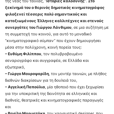
της νέας του ταινίας, “
Ιστορίες καλοσύνης
“.
Στο
ξεκίνημά του ο θερινός δημοτικός κινηματογράφος
φιλοξενεί τέσσερις πολύ σημαντικούς και
καταξιωμένους Έλληνες καλλιτέχνες και στενούς
συνεργάτες του Γιώργου Λάνθιμου
, σε μια συζήτηση με
τη συμμετοχή του κοινού, για αυτό το μοναδικό
“κινηματογραφικό σύμπαν” που έχουν δημιουργήσει
μέσα στην πολύχρονη, κοινή πορεία τους:
– Ευθύμη Φιλίππου
, τον πολυβραβευμένο
σεναριογράφο και συγγραφέα, σε Ελλάδα και
εξωτερικό,
– Γιώργο Μαυροψαρίδη
, τον μοντέρ ταινιών, με πλήθος
διεθνών διακρίσεων για τη δουλειά του,
– Αγγελική Παπούλια
, μία ηθοποιό που έχει ξεχωρίσει
για την υποκριτική της δεινότητα σε ελληνικές και
διεθνείς, θεατρικές και κινηματογραφικές παραγωγές
και
– Βασίλη Μαρματάκη
, τον χαρισματικό designer, που