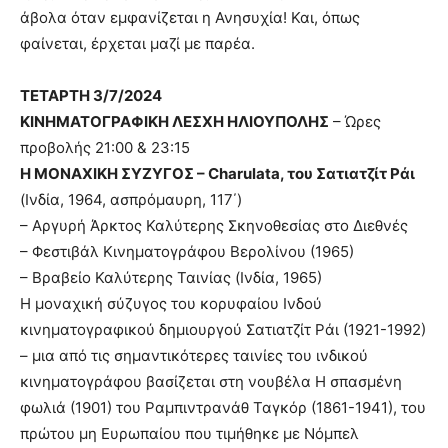
άβολα όταν εμφανίζεται η Ανησυχία! Και, όπως
φαίνεται, έρχεται μαζί με παρέα.
ΤΕΤΑΡΤΗ 3/7/2024
ΚΙΝΗΜΑΤΟΓΡΑΦΙΚΗ ΛΕΣΧΗ ΗΛΙΟΥΠΟΛΗΣ
– Ώρες
προβολής 21:00 & 23:15
Η ΜΟΝΑΧΙΚΗ ΣΥΖΥΓΟΣ – Charulata, του Σατιατζίτ Ράι
(Ινδία, 1964, ασπρόμαυρη, 117΄)
– Αργυρή Άρκτος Καλύτερης Σκηνοθεσίας στο Διεθνές
– Φεστιβάλ Κινηματογράφου Βερολίνου (1965)
– Βραβείο Καλύτερης Ταινίας (Ινδία, 1965)
Η μοναχική σύζυγος του κορυφαίου Ινδού
κινηματογραφικού δημιουργού Σατιατζίτ Ράι (1921-1992)
– μια από τις σημαντικότερες ταινίες του ινδικού
κινηματογράφου βασίζεται στη νουβέλα Η σπασμένη
φωλιά (1901) του Ραμπιντρανάθ Ταγκόρ (1861-1941), του
πρώτου μη Ευρωπαίου που τιμήθηκε με Νόμπελ