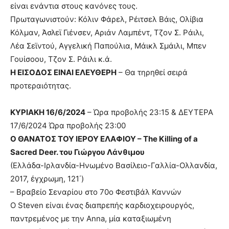
είναι ενάντια στους κανόνες τους.
Πρωταγωνιστούν: Κόλιν Φάρελ, Ρέιτσελ Βάις, Ολίβια
Κόλμαν, Άσλεϊ Γιένσεν, Αριάν Λαμπέντ, Τζον Σ. Ράιλι,
Λέα Σεϊντού, Aγγελική Παπούλια, Μάικλ Σμάιλι, Μπεν
Γουίσοου, Τζον Σ. Ράιλι κ.ά.
Η ΕΙΣΟΔΟΣ ΕΙΝΑΙ ΕΛΕΥΘΕΡΗ
– Θα τηρηθεί σειρά
προτεραιότητας.
ΚΥΡΙΑΚΗ 16/6/2024
– Ώρα προβολής 23:15 & ΔΕΥΤΕΡΑ
17/6/2024 Ώρα προβολής 23:00
Ο ΘΑΝΑΤΟΣ ΤΟΥ ΙΕΡΟΥ ΕΛΑΦΙΟΥ – The Killing of a
Sacred Deer. του Γιώργου Λάνθιμου
(Ελλάδα-Iρλανδία-Ηνωμένο Βασίλειο-Γαλλία-Ολλανδία,
2017, έγχρωμη, 121΄)
– Βραβείο Σεναρίου στο 70ο Φεστιβάλ Καννών
Ο Steven είναι ένας διαπρεπής καρδιοχειρουργός,
παντρεμένος με την Anna, μία καταξιωμένη