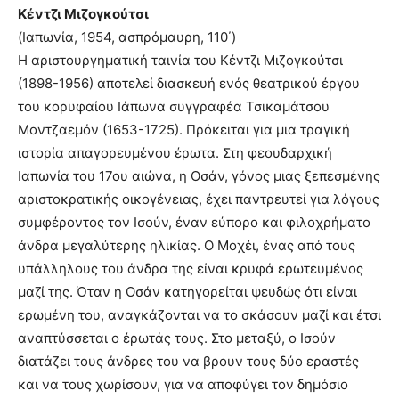
Κέντζι Μιζογκούτσι
(Ιαπωνία, 1954, ασπρόμαυρη, 110΄)
Η αριστουργηματική ταινία του Κέντζι Μιζογκούτσι
(1898-1956) αποτελεί διασκευή ενός θεατρικού έργου
του κορυφαίου Ιάπωνα συγγραφέα Τσικαμάτσου
Μοντζαεμόν (1653-1725). Πρόκειται για μια τραγική
ιστορία απαγορευμένου έρωτα. Στη φεουδαρχική
Ιαπωνία του 17ου αιώνα, η Οσάν, γόνος μιας ξεπεσμένης
αριστοκρατικής οικογένειας, έχει παντρευτεί για λόγους
συμφέροντος τον Ισούν, έναν εύπορο και φιλοχρήματο
άνδρα μεγαλύτερης ηλικίας. Ο Μοχέι, ένας από τους
υπάλληλους του άνδρα της είναι κρυφά ερωτευμένος
μαζί της. Όταν η Οσάν κατηγορείται ψευδώς ότι είναι
ερωμένη του, αναγκάζονται να το σκάσουν μαζί και έτσι
αναπτύσσεται ο έρωτάς τους. Στο μεταξύ, ο Ισούν
διατάζει τους άνδρες του να βρουν τους δύο εραστές
και να τους χωρίσουν, για να αποφύγει τον δημόσιο