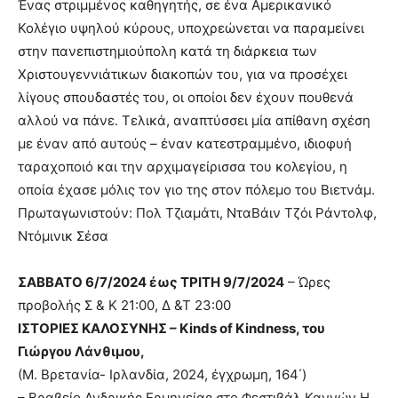
Ένας στριμμένος καθηγητής, σε ένα Αμερικανικό
Κολέγιο υψηλού κύρους, υποχρεώνεται να παραμείνει
στην πανεπιστημιούπολη κατά τη διάρκεια των
Χριστουγεννιάτικων διακοπών του, για να προσέχει
λίγους σπουδαστές του, οι οποίοι δεν έχουν πουθενά
αλλού να πάνε. Τελικά, αναπτύσσει μία απίθανη σχέση
με έναν από αυτούς – έναν κατεστραμμένο, ιδιοφυή
ταραχοποιό και την αρχιμαγείρισσα του κολεγίου, η
οποία έχασε μόλις τον γιο της στον πόλεμο του Βιετνάμ.
Πρωταγωνιστούν: Πολ Τζιαμάτι, ΝταΒάιν Τζόι Ράντολφ,
Ντόμινικ Σέσα
ΣΑΒΒΑΤΟ 6/7/2024 έως ΤΡΙΤΗ 9/7/2024
– Ώρες
προβολής Σ & Κ 21:00, Δ &Τ 23:00
ΙΣΤΟΡΙΕΣ ΚΑΛΟΣΥΝΗΣ – Kinds of Kindness, του
Γιώργου Λάνθιμου,
(Μ. Βρετανία- Ιρλανδία, 2024, έγχρωμη, 164΄)
– Βραβείο Ανδρικής Ερμηνείας στο Φεστιβάλ Καννών Η