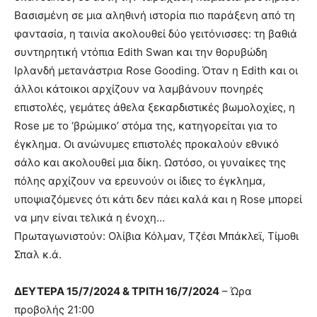
Βασισμένη σε μια αληθινή ιστορία πιο παράξενη από τη
φαντασία, η ταινία ακολουθεί δύο γειτόνισσες: τη βαθιά
συντηρητική ντόπια Edith Swan και την θορυβώδη
Ιρλανδή μετανάστρια Rose Gooding. Όταν η Edith και οι
άλλοι κάτοικοι αρχίζουν να λαμβάνουν πονηρές
επιστολές, γεμάτες άθελα ξεκαρδιστικές βωμολοχίες, η
Rose με το ‘βρώμικο’ στόμα της, κατηγορείται για το
έγκλημα. Οι ανώνυμες επιστολές προκαλούν εθνικό
σάλο και ακολουθεί μια δίκη. Ωστόσο, οι γυναίκες της
πόλης αρχίζουν να ερευνούν οι ίδιες το έγκλημα,
υποψιαζόμενες ότι κάτι δεν πάει καλά και η Rose μπορεί
να μην είναι τελικά η ένοχη…
Πρωταγωνιστούν: Ολίβια Κόλμαν, Τζέσι Μπάκλεϊ, Τίμοθι
Σπαλ κ.ά.
ΔΕΥΤΕΡΑ 15/7/2024 & ΤΡΙΤΗ 16/7/2024
– Ώρα
προβολής 21:00