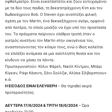
οφθαλμίατρο. Είναι ευκατάστατοι και ζουν ευτυχισμένοι
με τα δύο τους παιδιά, τη δεκατετράχρονη Kim και τον
δωδεκάχρονο Bob. O Steven έχει αναπτύξει φιλική
σχέση με τον Martin, ένα δεκαεξάχρονο αγόρι, ορφανό
από πατέρα, το οποίο μοιάζει να έχει υπό την προστασία
του. Τα πράγματα παίρνουν ολέθρια τροπή όταν ο
γιατρός συστήνει τον Martin στην οικογένεια του,
αναστατώνοντας τον κόσμο τους, ενώ ο ίδιος καλείται
να επιλέξει ανάμεσα σε μια ασύλληπτη θυσία και τον
κίνδυνο να χάσει τα πάντα.
Πρωταγωνιστούν: Κόλιν Φάρελ, Νικόλ Κίντμαν, Μπάρι
Κίγκαν, Ράφι Κάσιντι, Σάνι Σούλζικ, Αλίσια Σίλβερστοουν
κ.ά.
Η ΕΙΣΟΔΟΣ ΕΙΝΑΙ ΕΛΕΥΘΕΡΗ
– Θα τηρηθεί σειρά
προτεραιότητας.
ΔΕΥΤΕΡΑ 17/6/2024 & ΤΡΙΤΗ 18/6/2024
– Ώρα
προβολής 21:00