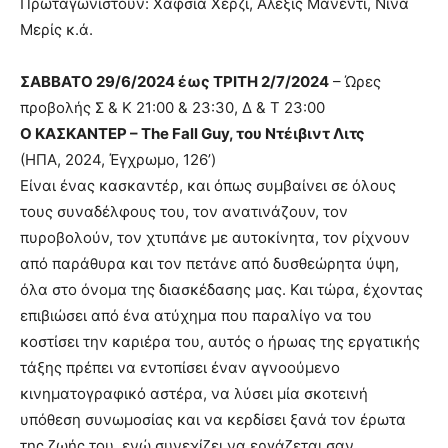
Πρωταγωνιστούν: Χαφσία Χερζί, Αλέξις Μανέντι, Νίνα
Μερίς κ.ά.
ΣΑΒΒΑΤΟ 29/6/2024 έως ΤΡΙΤΗ 2/7/2024
– Ώρες
προβολής Σ & Κ 21:00 & 23:30, Δ & Τ 23:00
Ο ΚΑΣΚΑΝΤΕΡ – The Fall Guy, του Ντέιβιντ Λιτς
(ΗΠΑ, 2024, Έγχρωμο, 126’)
Είναι ένας κασκαντέρ, και όπως συμβαίνει σε όλους
τους συναδέλφους του, τον ανατινάζουν, τον
πυροβολούν, τον χτυπάνε με αυτοκίνητα, τον ρίχνουν
από παράθυρα και τον πετάνε από δυσθεώρητα ύψη,
όλα στο όνομα της διασκέδασης μας. Και τώρα, έχοντας
επιβιώσει από ένα ατύχημα που παραλίγο να του
κοστίσει την καριέρα του, αυτός ο ήρωας της εργατικής
τάξης πρέπει να εντοπίσει έναν αγνοούμενο
κινηματογραφικό αστέρα, να λύσει μία σκοτεινή
υπόθεση συνωμοσίας και να κερδίσει ξανά τον έρωτα
της ζωής του, ενώ συνεχίζει να εργάζεται σαν