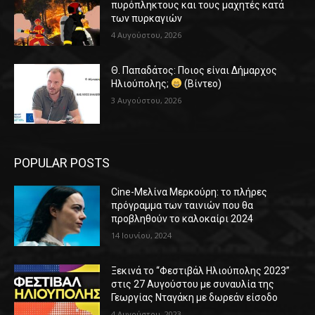
πυρόπληκτους και τους μαχητές κατά
των πυρκαγιών
4 Αυγούστου, 2026
Θ. Παπαδάτος: Ποιος είναι Δήμαρχος
Ηλιούπολης;
(Βίντεο)
3 Αυγούστου, 2026
POPULAR POSTS
Cine-Μελίνα Μερκούρη: το πλήρες
πρόγραμμα των ταινιών που θα
προβληθούν το καλοκαίρι 2024
14 Ιουνίου, 2024
Ξεκινά το “Φεστιβάλ Ηλιούπολης 2023”
στις 27 Αυγούστου με συναυλία της
Γεωργίας Νταγάκη με δωρεάν είσοδο
4 Αυγούστου, 2023