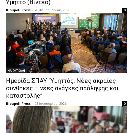
Υμηττό (Βίντεο)
Ilioupoli Press
-
28 Φεβρουαρίου, 2026
0
ΗΛΙΟΥΠΟΛΗ
Ημερίδα ΣΠΑΥ “Υμηττός: Νέες ακραίες
συνθήκες – νέες ανάγκες πρόληψης και
καταστολής”
Ilioupoli Press
-
28 Ιανουαρίου, 2026
0