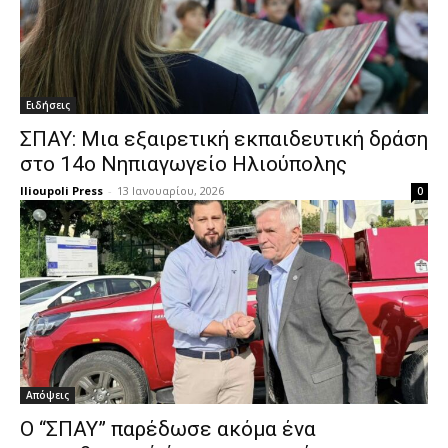
Ειδήσεις
ΣΠΑΥ: Μια εξαιρετική εκπαιδευτική δράση
στο 14ο Νηπιαγωγείο Ηλιούπολης
Ilioupoli Press
-
13 Ιανουαρίου, 2026
0
Απόψεις
Ο “ΣΠΑΥ” παρέδωσε ακόμα ένα