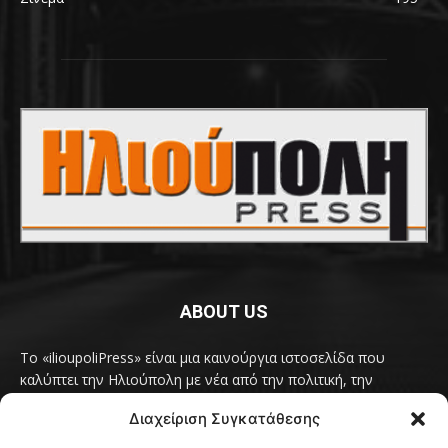
ABOUT US
Το «ilioupoliPress» είναι μια καινούργια ιστοσελίδα που
καλύπτει την Ηλιούπολη με νέα από την πολιτική, την
κοινωνία, τον πολιτισμό, την δραστηριότητα του Δήμου
Διαχείριση Συγκατάθεσης
Ηλιούπολης, των δημοτικών παρατάξεων και των
συλλογικοτήτων της πόλης και όλων των φορέων που έχουν