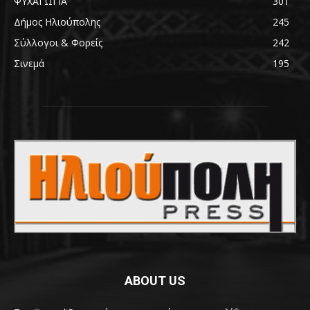
ΨΥΧΑΓΩΓΙΑ
301
Δήμος Ηλιούπολης
245
Σύλλογοι & Φορείς
242
Σινεμά
195
ABOUT US