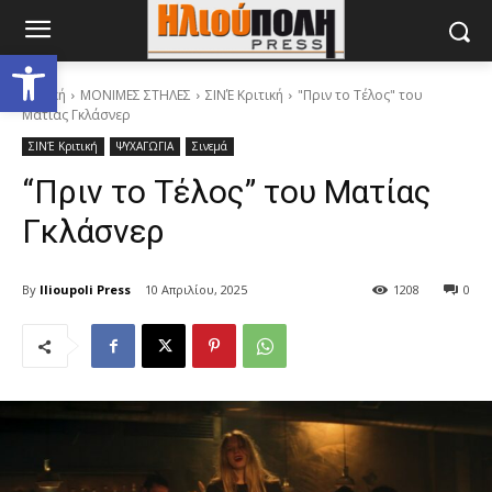
Ανοίξτε τη γραμμή εργαλείων
Αρχική
ΜΟΝΙΜΕΣ ΣΤΗΛΕΣ
ΣΙΝΈ Κριτική
"Πριν το Τέλος" του
Ματίας Γκλάσνερ
ΣΙΝΈ Κριτική
ΨΥΧΑΓΩΓΙΑ
Σινεμά
“Πριν το Τέλος” του Ματίας
Γκλάσνερ
By
Ilioupoli Press
10 Απριλίου, 2025
1208
0