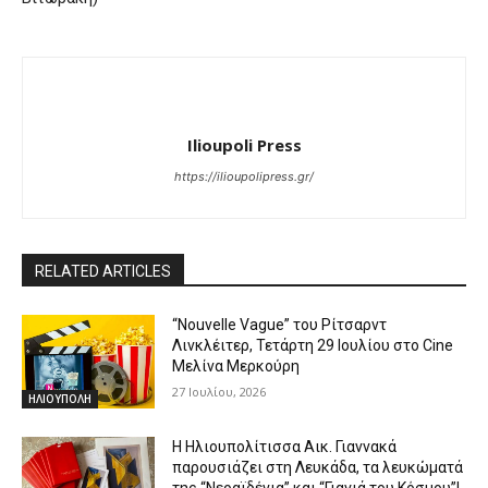
Ilioupoli Press
https://ilioupolipress.gr/
RELATED ARTICLES
“Nouvelle Vague” του Ρίτσαρντ
Λινκλέιτερ, Τετάρτη 29 Ιουλίου στο Cine
Μελίνα Μερκούρη
27 Ιουλίου, 2026
ΗΛΙΟΥΠΟΛΗ
Η Ηλιουπολίτισσα Αικ. Γιαννακά
παρουσιάζει στη Λευκάδα, τα λευκώματά
της “Νεραϊδένια” και “Γιαγιά του Κόσμου”!