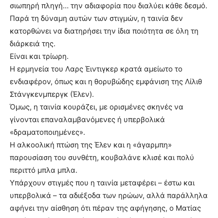
σιωπηρή πληγή… την αδιαφορία που διαλύει κάθε δεσμό.
Παρά τη δύναμη αυτών των στιγμών, η ταινία δεν
κατορθώνει να διατηρήσει την ίδια ποιότητα σε όλη τη
διάρκειά της.
Είναι και τρίωρη.
Η ερμηνεία του Λαρς Έιντιγκερ κρατά αμείωτο το
ενδιαφέρον, όπως και η θορυβώδης εμφάνιση της Λίλιθ
Στάνγκενμπεργκ (Έλεν).
Όμως, η ταινία κουράζει, με ορισμένες σκηνές να
γίνονται επαναλαμβανόμενες ή υπερβολικά
«δραματοποιημένες».
Η αλκοολική πτώση της Έλεν και η «άγαρμπη»
παρουσίαση του συνθέτη, κουβαλάνε κλισέ και πολύ
περιττό μπλα μπλα.
Υπάρχουν στιγμές που η ταινία μεταφέρει – έστω και
υπερβολικά – τα αδιέξοδα των ηρώων, αλλά παράλληλα
αφήνει την αίσθηση ότι πέραν της αφήγησης, ο Ματίας