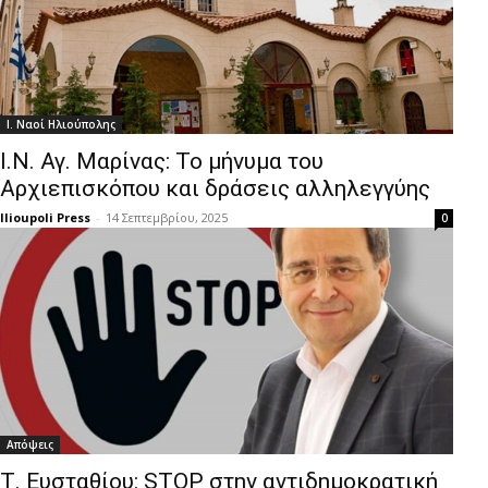
Ι. Ναοί Ηλιούπολης
Ι.Ν. Αγ. Μαρίνας: Το μήνυμα του
Αρχιεπισκόπου και δράσεις αλληλεγγύης
Ilioupoli Press
-
14 Σεπτεμβρίου, 2025
0
Απόψεις
Τ. Ευσταθίου: STOP στην αντιδημοκρατική