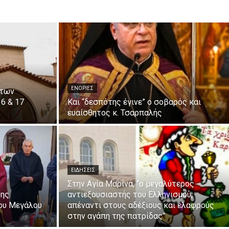
ΕΝΟΡΙΕΣ
 των
6 & 17
Και “δεσπότης έγινε” o σοβαρός και
ευαίσθητος κ. Τσαρπαλής
ΕΙΔΗΣΕΙΣ
Στην Αγία Μαρίνα, “ο μεγαλύτερος
της
αντιεξουσιαστής του Ελληνισμού,
του Μεγάλου
απέναντι στους αδέξιους και ελαφρούς
στην αγάπη της πατρίδας”