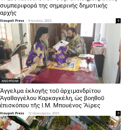
συμπεριφορά της σημερινής δημοτικής
αρχής
Ilioupoli Press
-
4 Ιουνίου, 2025
0
ΗΛΙΟΥΠΟΛΗ
Άγγελμα ἐκλογῆς τοῦ ἀρχιμανδρίτου
Ἀγαθαγγέλου Καρκαγκέλη, ὡς βοηθοῦ
ἐπισκόπου τῆς Ι.Μ. Μπουένος Ἄϊρες
Ilioupoli Press
-
12 Ιανουαρίου, 2025
0