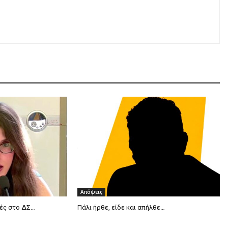
Απόψεις
μές στο ΔΣ…
Πάλι ήρθε, είδε και απήλθε…