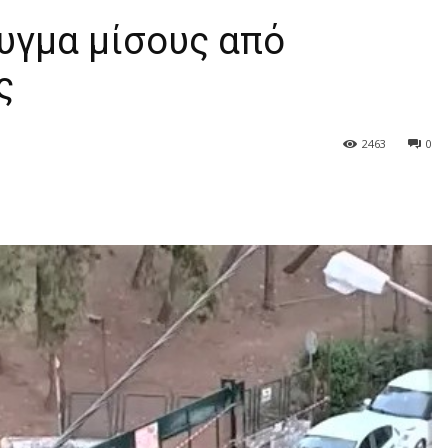
υγμα μίσους από
ς
2463
0