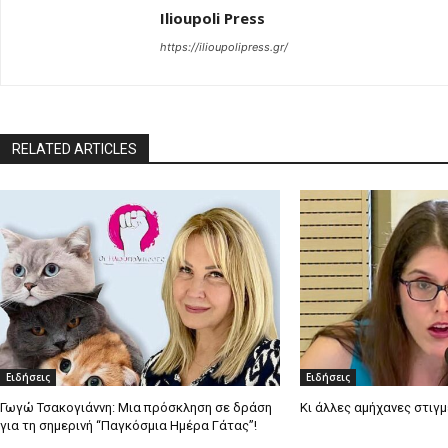
Ilioupoli Press
https://ilioupolipress.gr/
RELATED ARTICLES
Ειδήσεις
Ειδήσεις
Γωγώ Τσακογιάννη: Μια πρόσκληση σε δράση
Κι άλλες αμήχανες στιγ
για τη σημερινή “Παγκόσμια Ημέρα Γάτας”!