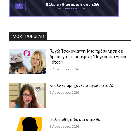
MOST POPULAR
Γωγώ Τσακογιάννη: Μια πρόσκληση σε
δράση για τη σημερινή “Παγκόσμια Ημέρα
Γάτας”!
8 Αυγούστου, 2026
Κι άλλες αμήχανες στιγμές στο ΔΣ…
8 Αυγούστου, 2026
Πάλι ήρθε, είδε και απήλθε…
8 Αυγούστου, 2026