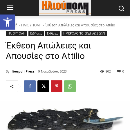
Ανοίξτε τη γραμμή εργαλείων
Αρχική
ΗΛΙΟΥΠΟΛΗ
Έκθεση Απώλειες και Απουσίες στο Attilio
ΗΛΙΟΥΠΟΛΗ
Ειδήσεις
Εκθέσεις
ΗΜΕΡΟΛΟΓΙΟ ΕΚΔΗΛΩΣΕΩΝ
Έκθεση Απώλειες και
Απουσίες στο Attilio
By
Ilioupoli Press
9 Νοεμβρίου, 2023
802
0