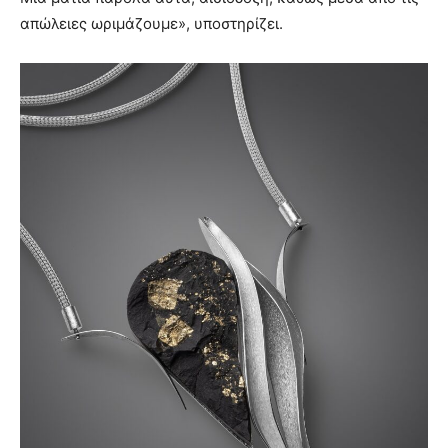
απώλειες ωριμάζουμε», υποστηρίζει.