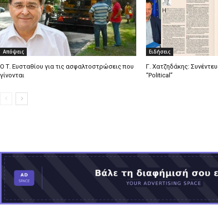
Απόψεις
Ειδήσεις
Ο Τ. Ευσταθίου για τις ασφαλτοστρώσεις που
Γ. Χατζηδάκης: Συνέντε
γίνονται
“Political”