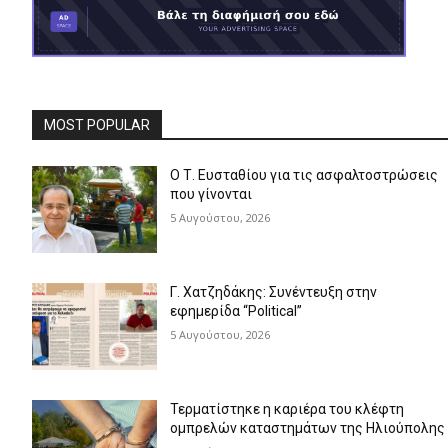
MOST POPULAR
Ο Τ. Ευσταθίου για τις ασφαλτοστρώσεις
που γίνονται
5 Αυγούστου, 2026
Γ. Χατζηδάκης: Συνέντευξη στην
εφημερίδα “Political”
5 Αυγούστου, 2026
Τερματίστηκε η καριέρα του κλέφτη
ομπρελών καταστημάτων της Ηλιούπολης