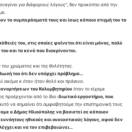
ξαναγίνει για διάφορους λόγους”
, δεν προκύπτει από την
με.
άζουν τα συμπεράσματά τους και ίσως κάποια στιγμή του τα
θειές του, στις οποίες φαίνεται ότι είναι μόνος, πολύ
του και τα κενά που διακρίνονται.
 του χρώματος και της θολότητας.
ήλωσή του ότι δεν υπάρχει πρόβλημα…
ού ακόμα κ όταν ήταν θολό και πράσινο.
α αναρτήσεων του Κολυμβητηρίου
όταν το είχαμε
ς προέρχονται από το ίδιο ι
διωτικό εργαστήριο, που
 αυτό να σημαίνει ότι αμφισβητούμε την επιστημονική τους
αμε ο Δήμος Ηλιούπολης να βασιστεί σε κάποιον
 ευνόητους ηθικούς και ουσιαστικούς λόγους, αφού δεν
ελέγχει και να τον επιβεβαιώνει…