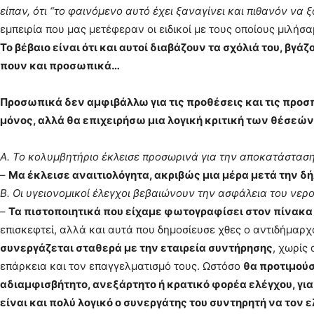
είπαν, ότι “το φαινόμενο αυτό έχει ξαναγίνει και πιθανόν να 
εμπειρία που μας μετέφεραν οι ειδικοί με τους οποίους μιλήσα
Το βέβαιο είναι ότι και αυτοί διαβάζουν τα σχόλιά του, βγ
πουν και προσωπικά…
Προσωπικά δεν αμφιβάλλω για τις προθέσεις και τις προσπά
μόνος, αλλά θα επιχειρήσω μια λογική κριτική των θέσεών 
Α. Το κολυμβητήριο έκλεισε προσωρινά για την αποκατάσταση
–
Μα έκλεισε αναιτιολόγητα, ακριβώς μια μέρα μετά την δ
Β. Οι υγειονομικοί έλεγχοι βεβαιώνουν την ασφάλεια του νερ
–
Τα πιστοποιητικά που είχαμε φωτογραφίσει στον πίνακ
επισκεφτεί, αλλά και αυτά που δημοσίευσε χθες ο αντιδήμαρχο
συνεργάζεται σταθερά με την εταιρεία συντήρησης
, χωρίς
επάρκεια και τον επαγγελματισμό τους. Ωστόσο
θα προτιμούσ
αδιαμφισβήτητο, ανεξάρτητο ή κρατικό φορέα ελέγχου, για
είναι και πολύ λογικό ο συνεργάτης του συντηρητή να τον 