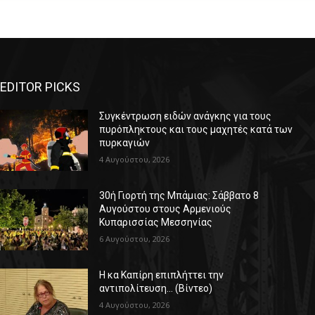
EDITOR PICKS
Συγκέντρωση ειδών ανάγκης για τους
πυρόπληκτους και τους μαχητές κατά των
πυρκαγιών
4 Αυγούστου, 2026
30ή Γιορτή της Μπάμιας: Σάββατο 8
Αυγούστου στους Αρμενιούς
Κυπαρισσίας Μεσσηνίας
6 Αυγούστου, 2026
Η κα Καπίρη επιπλήττει την
αντιπολίτευση… (Βίντεο)
4 Αυγούστου, 2026