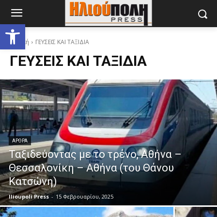
Ανοίξτε τη γραμμή εργαλείων
Αρχική
ΓΕΥΣΕΙΣ ΚΑΙ ΤΑΞΙΔΙΑ
ΓΕΥΣΕΙΣ ΚΑΙ ΤΑΞΙΔΙΑ
ΑΡΘΡΑ
Ταξιδεύοντας με το τρένο, Αθήνα –
Θεσσαλονίκη – Αθήνα (του Θάνου
Κατσώνη)
Ilioupoli Press
-
15 Φεβρουαρίου, 2025