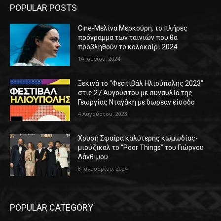
POPULAR POSTS
Cine-Μελίνα Μερκούρη: το πλήρες
πρόγραμμα των ταινιών που θα
προβληθούν το καλοκαίρι 2024
14 Ιουνίου, 2024
Ξεκινά το “Φεστιβάλ Ηλιούπολης 2023”
στις 27 Αυγούστου με συναυλία της
Γεωργίας Νταγάκη με δωρεάν είσοδο
4 Αυγούστου, 2023
Χρυσή Σφαίρα καλύτερης κωμωδίας-
μιούζικαλ το “Poor Things” του Γιώργου
Λάνθιμου
8 Ιανουαρίου, 2024
POPULAR CATEGORY