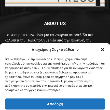
ABOUT US
Το «ilioupoliPress» είναι μια καινούργια ιστοσελίδα που
καλύπτει την Ηλιούπολη με νέα από την πολιτική, την
κοινωνία, τον πολιτισμό, την δραστηριότητα του Δήμου
Διαχείριση Συγκατάθεσης
Ηλιούπολης, των δημοτικών παρατάξεων και των
συλλογικοτήτων της πόλης και όλων των φορέων που έχουν
Για να παρέχουμε την καλύτερη εμπειρία, χρησιμοποιούμε
κάτι να πουν.
Διαβάστε εδώ
τεχνολογίες όπως cookies για την αποθήκευση ή/και την πρόσβαση σε
Επικοινωνήστε μαζί μας στο
ilioupolipress1@yahoo.com
πληροφορίες συσκευών. Η συγκατάθεση για τις εν λόγω τεχνολογίες
θα μας επιτρέψει να επεξεργαστούμε δεδομένα προσωπικού
χαρακτήρα, όπως συμπεριφορά περιήγησης ή μοναδικά
αναγνωριστικά σε αυτόν τον ιστότοπο. Η μη συγκατάθεση ή η
ανάκληση της συγκατάθεσης, μπορεί να επηρεάσει αρνητικά
FOLLOW US
ορισμένες λειτουργίες και δυνατότητες.
Αποδοχή