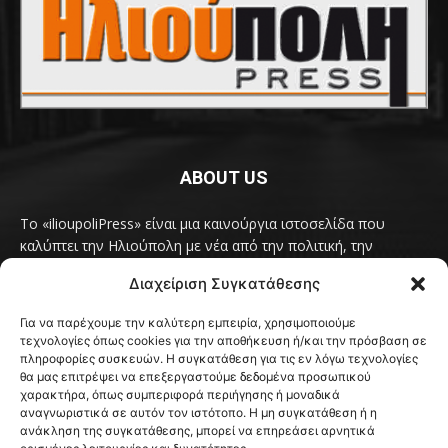
ABOUT US
Το «ilioupoliPress» είναι μια καινούργια ιστοσελίδα που
καλύπτει την Ηλιούπολη με νέα από την πολιτική, την
κοινωνία, τον πολιτισμό, την δραστηριότητα του Δήμου
Διαχείριση Συγκατάθεσης
Ηλιούπολης, των δημοτικών παρατάξεων και των
συλλογικοτήτων της πόλης και όλων των φορέων που έχουν
Για να παρέχουμε την καλύτερη εμπειρία, χρησιμοποιούμε
κάτι να πουν.
Διαβάστε εδώ
τεχνολογίες όπως cookies για την αποθήκευση ή/και την πρόσβαση σε
Επικοινωνήστε μαζί μας στο
ilioupolipress1@yahoo.com
πληροφορίες συσκευών. Η συγκατάθεση για τις εν λόγω τεχνολογίες
θα μας επιτρέψει να επεξεργαστούμε δεδομένα προσωπικού
χαρακτήρα, όπως συμπεριφορά περιήγησης ή μοναδικά
αναγνωριστικά σε αυτόν τον ιστότοπο. Η μη συγκατάθεση ή η
ανάκληση της συγκατάθεσης, μπορεί να επηρεάσει αρνητικά
FOLLOW US