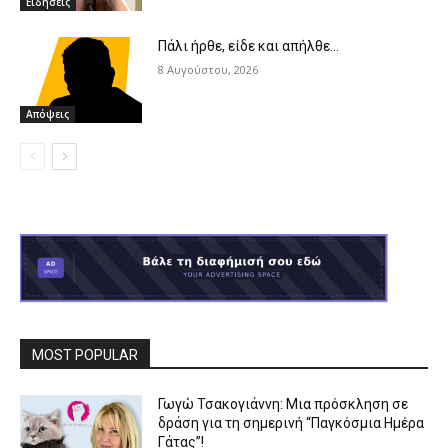
Ειδήσεις
Πάλι ήρθε, είδε και απήλθε…
8 Αυγούστου, 2026
Απόψεις
MOST POPULAR
Γωγώ Τσακογιάννη: Μια πρόσκληση σε
δράση για τη σημερινή “Παγκόσμια Ημέρα
Γάτας”!