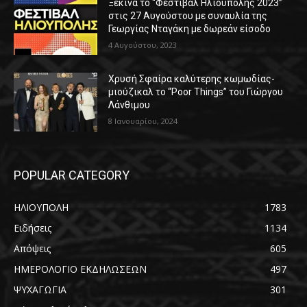
Ξεκινά το “Φεστιβάλ Ηλιούπολης 2023”
στις 27 Αυγούστου με συναυλία της
Γεωργίας Νταγάκη με δωρεάν είσοδο
4 Αυγούστου, 2023
Χρυσή Σφαίρα καλύτερης κωμωδίας-
μιούζικαλ το “Poor Things” του Γιώργου
Λάνθιμου
8 Ιανουαρίου, 2024
POPULAR CATEGORY
ΗΛΙΟΥΠΟΛΗ
1783
Ειδήσεις
1134
Απόψεις
605
ΗΜΕΡΟΛΟΓΙΟ ΕΚΔΗΛΩΣΕΩΝ
497
ΨΥΧΑΓΩΓΙΑ
301