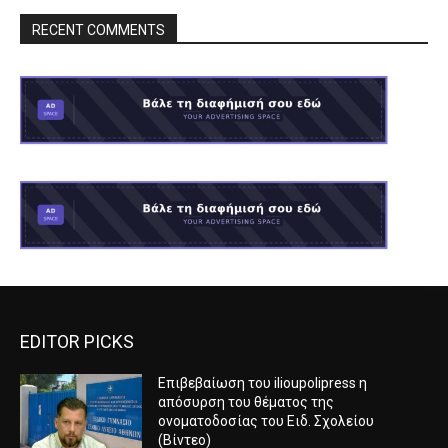
RECENT COMMENTS
EDITOR PICKS
Επιβεβαίωση του ilioupolipress η
απόσυρση του θέματος της
ονοματοδοσίας του Ειδ. Σχολείου
(Βίντεο)