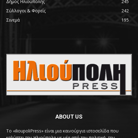
Δήμος Ηλιούπολης
245
Σύλλογοι & Φορείς
242
Σινεμά
195
ABOUT US
Το «ilioupoliPress» είναι μια καινούργια ιστοσελίδα που
καλύπτει την Ηλιούπολη με νέα από την πολιτική, την