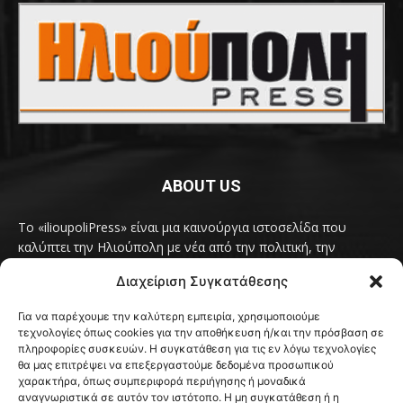
ABOUT US
Το «ilioupoliPress» είναι μια καινούργια ιστοσελίδα που
καλύπτει την Ηλιούπολη με νέα από την πολιτική, την
κοινωνία, τον πολιτισμό, την δραστηριότητα του Δήμου
Διαχείριση Συγκατάθεσης
Ηλιούπολης, των δημοτικών παρατάξεων και των
συλλογικοτήτων της πόλης και όλων των φορέων που έχουν
Για να παρέχουμε την καλύτερη εμπειρία, χρησιμοποιούμε
κάτι να πουν.
Διαβάστε εδώ
τεχνολογίες όπως cookies για την αποθήκευση ή/και την πρόσβαση σε
Επικοινωνήστε μαζί μας στο
ilioupolipress1@yahoo.com
πληροφορίες συσκευών. Η συγκατάθεση για τις εν λόγω τεχνολογίες
θα μας επιτρέψει να επεξεργαστούμε δεδομένα προσωπικού
χαρακτήρα, όπως συμπεριφορά περιήγησης ή μοναδικά
αναγνωριστικά σε αυτόν τον ιστότοπο. Η μη συγκατάθεση ή η