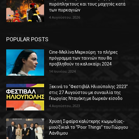
πυρόπληκτους και τους μαχητές κατά
των πυρκαγιών
4 Αυγούστου, 2026
POPULAR POSTS
Cine-Μελίνα Μερκούρη: το πλήρες
πρόγραμμα των ταινιών που θα
προβληθούν το καλοκαίρι 2024
14 Ιουνίου, 2024
Ξεκινά το “Φεστιβάλ Ηλιούπολης 2023”
στις 27 Αυγούστου με συναυλία της
Γεωργίας Νταγάκη με δωρεάν είσοδο
4 Αυγούστου, 2023
Χρυσή Σφαίρα καλύτερης κωμωδίας-
μιούζικαλ το “Poor Things” του Γιώργου
Λάνθιμου