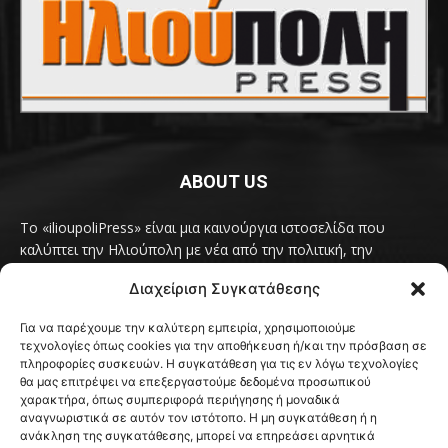
ABOUT US
Το «ilioupoliPress» είναι μια καινούργια ιστοσελίδα που
καλύπτει την Ηλιούπολη με νέα από την πολιτική, την
κοινωνία, τον πολιτισμό, την δραστηριότητα του Δήμου
Διαχείριση Συγκατάθεσης
Ηλιούπολης, των δημοτικών παρατάξεων και των
συλλογικοτήτων της πόλης και όλων των φορέων που έχουν
Για να παρέχουμε την καλύτερη εμπειρία, χρησιμοποιούμε
κάτι να πουν.
Διαβάστε εδώ
τεχνολογίες όπως cookies για την αποθήκευση ή/και την πρόσβαση σε
Επικοινωνήστε μαζί μας στο
ilioupolipress1@yahoo.com
πληροφορίες συσκευών. Η συγκατάθεση για τις εν λόγω τεχνολογίες
θα μας επιτρέψει να επεξεργαστούμε δεδομένα προσωπικού
χαρακτήρα, όπως συμπεριφορά περιήγησης ή μοναδικά
αναγνωριστικά σε αυτόν τον ιστότοπο. Η μη συγκατάθεση ή η
ανάκληση της συγκατάθεσης, μπορεί να επηρεάσει αρνητικά
FOLLOW US