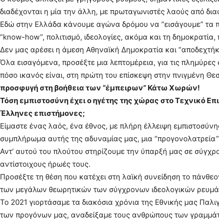
διαδέχονται η μία την άλλη, με πρωταγωνιστές λαούς από δια
Εδώ στην Ελλάδα κάνουμε αγώνα δρόμου να “εισάγουμε” τα πά
“know-how”, πολιτισμό, ιδεολογίες, ακόμα και τη δημοκρατία,
Δεν μας αρέσει η άμεση Αθηναϊκή Δημοκρατία και “αποδεχτή
Όλα εισαγόμενα, προσέξτε μια λεπτομέρεια, για τις πλημύρες
πόσο ικανός είναι, στη πρώτη του επίσκεψη στην πνιγμένη Θε
προσφυγή στη βοήθεια των “έμπειρων” Κάτω Χωρών!
Τόση εμπιστοσύνη έχει ο ηγέτης της χώρας στο Τεχνικό Επ
Έλληνες επιστήμονες;
Είμαστε ένας λαός, ένα έθνος, με πλήρη έλλειψη εμπιστοσύνη
συμπλήρωμα αυτής της αδυναμίας μας, μια “προγονολατρεία” 
Αντ’ αυτού του πλούτου στηρίζουμε την ύπαρξή μας σε σύγχρο
αντίστοιχους ήρωές τους.
Προσέξτε τη θέση που κατέχει στη λαϊκή συνείδηση το πάνθε
των μεγάλων θεωρητικών των σύγχρονων ιδεολογικών ρευμά
Το 2021 γιορτάσαμε τα διακόσια χρόνια της Εθνικής μας Παλιγ
των προγόνων μας, αναδείξαμε τους ανθρώπους των γραμμάτ