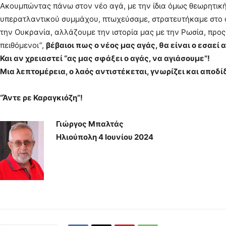
Ακουμπώντας πάνω στον νέο αγά, με την ίδια όμως θεωρητική
υπερατλαντικού συμμάχου, πτωχεύσαμε, στρατευτήκαμε στο ά
την Ουκρανία, αλλάζουμε την ιστορία μας με την Ρωσία, πρ
πειθόμενοι”,
βέβαιοι πως ο νέος μας αγάς, θα είναι ο εσαεί 
Και αν χρειαστεί “ας μας σφάξει ο αγάς, να αγιάσουμε”!
Μια λεπτομέρεια, ο λαός αντιστέκεται, γνωρίζει και αποδίδ
“Άντε ρε Καραγκιόζη”!
Γιώργος Μπαλτάς
Ηλιούπολη 4 Ιουνίου 2024