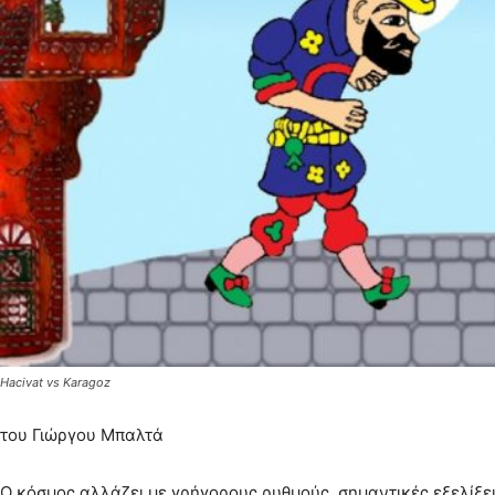
Hacivat vs Karagoz
του Γιώργου Μπαλτά
Ο κόσμος αλλάζει με γρήγορους ρυθμούς, σημαντικές εξελίξε