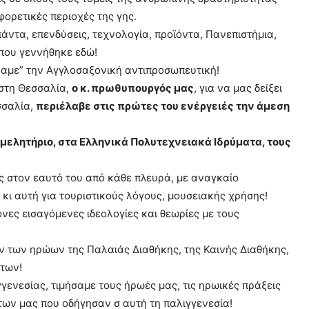
φορετικές περιοχές της γης.
ντα, επενδύσεις, τεχνολογία, προϊόντα, Πανεπιστήμια,
 που γεννήθηκε εδώ!
καμε” την Αγγλοσαξονική αντιπροσωπευτική!
 στη Θεσσαλία,
ο κ. πρωθυπουργός μας
, για να μας δείξει
σσαλία,
περιέλαβε στις πρώτες του ενέργειές την άμεση
ιμελητήριο, στα Ελληνικά Πολυτεχνειακά Ιδρύματα, τους
ς στον εαυτό του από κάθε πλευρά, με αναγκαίο
κι αυτή για τουριστικούς λόγους, μουσειακής χρήσης!
νες εισαγόμενες ιδεολογίες και θεωρίες με τους
ον των ηρώων της Παλαιάς Διαθήκης, της Καινής Διαθήκης,
των!
γενεσίας, τιμήσαμε τους ήρωές μας, τις ηρωικές πράξεις
ων μας που οδήγησαν σ αυτή τη παλιγγενεσία!