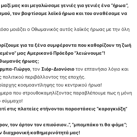
αζί μας και μεγαλώσαμε γενιές για γενιές ένα “ήρωα”,
σμού, τον βαφτίσαμε λαϊκό ήρωα και του αναθέσαμε να
 πόσο μοιάζει ο Οθωμανικός αυτός λαϊκός ήρωας με την όλη
ρίζουμε για τα ξένα συμφέροντα που καθορίζουν τη ζωή
ονεμένο” μας Αμερικανό Πρόεδρο “λειώνουμε”!
 Οθωμανός ήρωας;
ρμπα-Γιώργο
, τον
Σιόρ-Διονύσιο
τον επτανήσιο λόγιο και
 πολιτικού περιβάλλοντος της εποχής.
ρίαρχης κοσμοαντίληψης του κεντρικού ήρωα!
 σήμερα που στρουθοκαμηλίζοντας παραβλέπουμε πως η μόνη
ό σύμμαχο!
γιατί στις πλατείες στήνονται παραστάσεις “καραγκιόζη”
ν, τον άρτον τον επιούσιον..”, “μπαμπάκο τι θα φάμε”;
την διαχρονική καθημερινότητά μας!