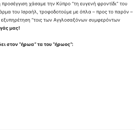
 προσέγγιση χάσαμε την Κύπρο “τη ευγενή φροντίδι” του
ρμα του Ισραήλ, τροφοδοτούμε με όπλα – προς το παρόν –
ος εξυπηρέτηση “τοις των Αγγλοσαξόνων συμφερόντων
αγάς μας!
ει στον “ήρωα” τα του “ήρωος”: