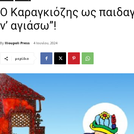
Ο Καραγκιόζης ως παιδαγ
ν’ αγιάσω”!
By
Ilioupoli Press
4 Ιουνίου, 2024
μερίδιο