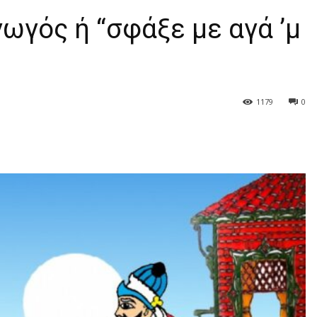
ωγός ή “σφάξε με αγά ’μ
1179
0