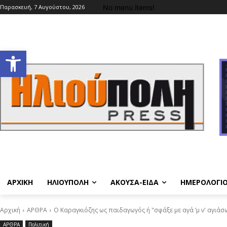
No menu items!
Παρασκευή, 7 Αυγούστου, 2026
Ανοίξτε τη γραμμή εργαλείων
ΑΡΧΙΚΗ
ΗΛΙΟΥΠΟΛΗ
ΑΚΟΥΣΑ-ΕΙΔΑ
ΗΜΕΡΟΛΟΓΙ
Αρχική
ΑΡΘΡΑ
Ο Καραγκιόζης ως παιδαγωγός ή "σφάξε με αγά ’μ ν' αγιάσω
ΑΡΘΡΑ
Πολιτική