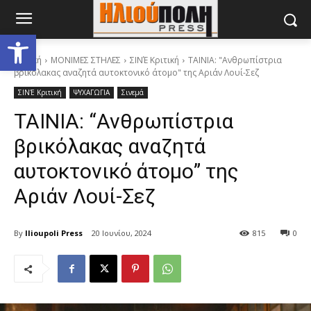
Ανοίξτε τη γραμμή εργαλείων
Αρχική
ΜΟΝΙΜΕΣ ΣΤΗΛΕΣ
ΣΙΝΈ Κριτική
ΤΑΙΝΙΑ: "Ανθρωπίστρια
βρικόλακας αναζητά αυτοκτονικό άτομο" της Αριάν Λουί-Σεζ
ΣΙΝΈ Κριτική
ΨΥΧΑΓΩΓΙΑ
Σινεμά
ΤΑΙΝΙΑ: “Ανθρωπίστρια
βρικόλακας αναζητά
αυτοκτονικό άτομο” της
Αριάν Λουί-Σεζ
By
Ilioupoli Press
20 Ιουνίου, 2024
815
0