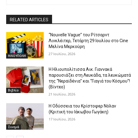
RELATED ARTICLES
“Nouvelle Vague” του Ρίτσαρντ
Λινκλέιτερ, Τετάρτη 29 Ιουλίου στο Cine
Μελίνα Μερκούρη
27 Ιουλίου, 2026
ΗΛΙΟΥΠΟΛΗ
Η Ηλιουπολίτισσα Αικ. Γιαννακά
παρουσιάζει στη Λευκάδα, τα λευκώματά
της “Νεραϊδένια” και “Γιαγιά του Κόσμου”!
(Βίντεο)
Βιβλίο
21 Ιουλίου, 2026
Η Οδύσσεια του Κρίστοφερ Νόλαν
(Κριτική του Ιάκωβου Γωγάκη)
17 Ιουλίου, 2026
Σινεμά