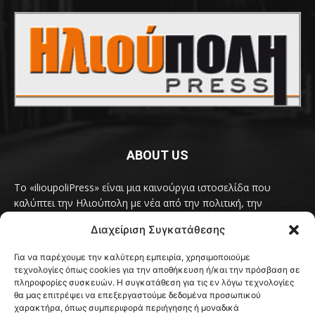
ABOUT US
Το «ilioupoliPress» είναι μια καινούργια ιστοσελίδα που
καλύπτει την Ηλιούπολη με νέα από την πολιτική, την
κοινωνία, τον πολιτισμό, την δραστηριότητα του Δήμου
Διαχείριση Συγκατάθεσης
Ηλιούπολης, των δημοτικών παρατάξεων και των
συλλογικοτήτων της πόλης και όλων των φορέων που έχουν
Για να παρέχουμε την καλύτερη εμπειρία, χρησιμοποιούμε
κάτι να πουν.
Διαβάστε εδώ
τεχνολογίες όπως cookies για την αποθήκευση ή/και την πρόσβαση σε
Επικοινωνήστε μαζί μας στο
ilioupolipress1@yahoo.com
πληροφορίες συσκευών. Η συγκατάθεση για τις εν λόγω τεχνολογίες
θα μας επιτρέψει να επεξεργαστούμε δεδομένα προσωπικού
χαρακτήρα, όπως συμπεριφορά περιήγησης ή μοναδικά