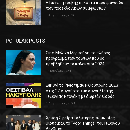
Η Γωγώ, η τραβηχτή και τα παρατράγουδα
των προεκλογικών συμφωνιών
3 Αυγούστου, 2026
POPULAR POSTS
Cine-Μελίνα Μερκούρη: το πλήρες
πρόγραμμα των ταινιών που θα
προβληθούν το καλοκαίρι 2024
14 Ιουνίου, 2024
Ξεκινά το “Φεστιβάλ Ηλιούπολης 2023”
στις 27 Αυγούστου με συναυλία της
Γεωργίας Νταγάκη με δωρεάν είσοδο
4 Αυγούστου, 2023
Χρυσή Σφαίρα καλύτερης κωμωδίας-
μιούζικαλ το “Poor Things” του Γιώργου
Λάνθιμου