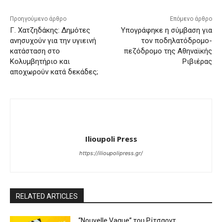
Προηγούμενο άρθρο
Επόμενο άρθρο
Γ. Χατζηδάκης: Δημότες
Υπογράφηκε η σύμβαση για
ανησυχούν για την υγιεινή
τον ποδηλατόδρομο-
κατάσταση στο
πεζόδρομο της Αθηναϊκής
Κολυμβητήριο και
Ριβιέρας
αποχωρούν κατά δεκάδες;
Ilioupoli Press
https://ilioupolipress.gr/
RELATED ARTICLES
“Nouvelle Vague” του Ρίτσαρντ