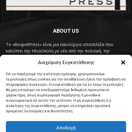
ABOUT US
Το «ilioupoliPress» είναι μια καινούργια ιστοσελίδα που
καλύπτει την Ηλιούπολη με νέα από την πολιτική, την
κοινωνία, τον πολιτισμό, την δραστηριότητα του Δήμου
Διαχείριση Συγκατάθεσης
Ηλιούπολης, των δημοτικών παρατάξεων και των
συλλογικοτήτων της πόλης και όλων των φορέων που έχουν
Για να παρέχουμε την καλύτερη εμπειρία, χρησιμοποιούμε
κάτι να πουν.
Διαβάστε εδώ
τεχνολογίες όπως cookies για την αποθήκευση ή/και την πρόσβαση σε
Επικοινωνήστε μαζί μας στο
ilioupolipress1@yahoo.com
πληροφορίες συσκευών. Η συγκατάθεση για τις εν λόγω τεχνολογίες
θα μας επιτρέψει να επεξεργαστούμε δεδομένα προσωπικού
χαρακτήρα, όπως συμπεριφορά περιήγησης ή μοναδικά
αναγνωριστικά σε αυτόν τον ιστότοπο. Η μη συγκατάθεση ή η
ανάκληση της συγκατάθεσης, μπορεί να επηρεάσει αρνητικά
FOLLOW US
ορισμένες λειτουργίες και δυνατότητες.
Αποδοχή