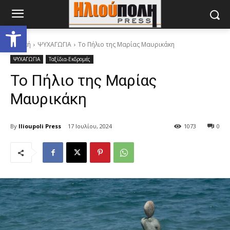
Ανοίξτε τη γραμμή εργαλείων
Αρχική
ΨΥΧΑΓΩΓΙΑ
Το Πήλιο της Μαρίας Μαυρικάκη
ΨΥΧΑΓΩΓΙΑ
Ταξίδια-Εκδρομές
Το Πήλιο της Μαρίας
Μαυρικάκη
By
Ilioupoli Press
17 Ιουλίου, 2024
1073
0