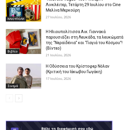
Λινκλέιτερ, Τετάρτη 29 Ιουλίου στο Cine
Μελίνα Μερκούρη
27 Ιουλίου, 2026
ΗΛΙΟΥΠΟΛΗ
Η Ηλιουπολίτισσα Αικ. Γιαννακά
παρουσιάζει στη Λευκάδα, τα λευκώματά
της “Νεραϊδένια” και “Γιαγιά του Κόσμου”!
(Βίντεο)
Βιβλίο
21 Ιουλίου, 2026
Η Οδύσσεια του Κρίστοφερ Νόλαν
(Κριτική του Ιάκωβου Γωγάκη)
17 Ιουλίου, 2026
Σινεμά