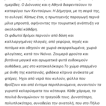
ημερίδες. Ο Διόνυσος και η Αθηνά διαφεντεύουν το
καταφύγιο των Κενταύρων. Η Δήμητρα, με τη σειρά της,
το ευλογεί. Κάπως έτσι, η πρωτογενής παραγωγή περνά
μίλια μπροστά, αφήνοντας την τουριστική ανάπτυξη να
ακολουθεί κάθιδρη.
Οι φιδωτοί δρόμοι περνούν από δάση και
καλλιεργημένες πλαγιές, από γεφύρια, πηγές και
ποτάμια και οδηγούν σε χωριά σκαρφαλωμένα, χωριά
φλογίτσες, κατά τον Νιόνιο. Ζουμερά φρούτα και
βοτάνια μαγικά και αρωματικά φυτά ευδοκιμούν
αυθάδικα, μες στο κατακαλόκαιρο.Το χώμα σπαρμένο
με άνθη της καστανιάς, φιδάκια κίτρινα ανάκατα με
φτέρες. Ήχοι από νερά που κυλούν, φύλλα που
θροΐζουν και από έντομα περιπλανώμενα, συναντούν τα
γυριστά κελαρύσματα του κότσυφα. Κάθε χάραμα, τα
πουλιά δυναμώνουν το τραγούδι τους. Δυνατότερο,
πολυπλοκότερο, συνοδεύει την ανατολή, που στο Πήλιο