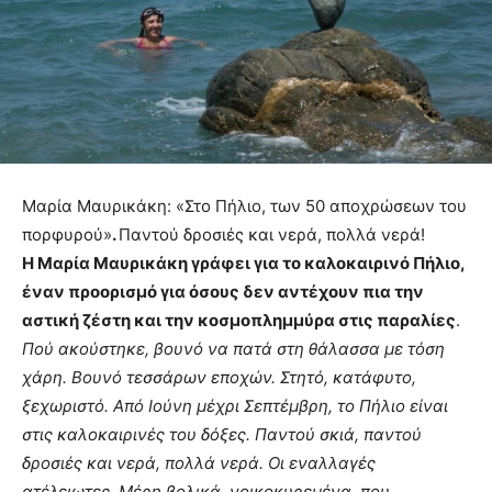
Μαρία Μαυρικάκη: «Στο Πήλιο, των 50 αποχρώσεων του
πορφυρού»
.
Παντού δροσιές και νερά, πολλά νερά!
Η Μαρία Μαυρικάκη γράφει για το καλοκαιρινό Πήλιο,
έναν προορισμό για όσους δεν αντέχουν πια την
αστική ζέστη και την κοσμοπλημμύρα στις παραλίες
.
Πού ακούστηκε, βουνό να πατά στη θάλασσα με τόση
χάρη. Βουνό τεσσάρων εποχών. Στητό, κατάφυτο,
ξεχωριστό. Από Ιούνη μέχρι Σεπτέμβρη, το Πήλιο είναι
στις καλοκαιρινές του δόξες. Παντού σκιά, παντού
δροσιές και νερά, πολλά νερά. Οι εναλλαγές
ατέλειωτες. Μέρη βολικά, νοικοκυρεμένα, που