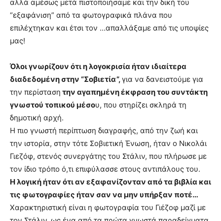
αλλά αμέσως μετά πιστοποιήσαμε και την δική του
“εξαφάνιση” από τα φωτογραφικά πλάνα που
επιλέχτηκαν και έτσι τον …απαλλάξαμε από τις υποψίες
μας!
Όλοι γνωρίζουν ότι η λογοκρισία ήταν ιδιαίτερα
διαδεδομένη στην “Σοβιετία”,
για να δανειστούμε για
την περίσταση
την αγαπημένη έκφραση του συντάκτη
γνωστού τοπικού μέσο
υ, που στηρίζει σκληρά τη
δημοτική αρχή.
Η πιο γνωστή περίπτωση διαγραφής, από την ζωή και
την ιστορία, στην τότε Σοβιετική Ένωση, ήταν ο Νικολάι
Γιεζόφ, στενός συνεργάτης του Στάλιν, που πλήρωσε με
τον ίδιο τρόπο ό,τι επιφύλασσε στους αντιπάλους του.
Η λογική ήταν ότι αν εξαφανίζονταν από τα βιβλία και
τις φωτογραφίες ήταν σαν να μην υπήρξαν ποτέ…
Χαρακτηριστική είναι η φωτογραφία του Γιέζοφ μαζί με
τον Στάλιν, ως ένα από τα πρώτα γνωστά παραδείγματα