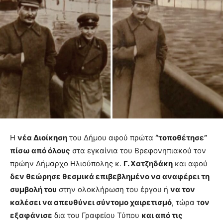
Η
νέα Διοίκηση
του Δήμου αφού πρώτα
“τοποθέτησε”
πίσω από όλους
στα εγκαίνια του Βρεφονηπιακού τον
πρώην Δήμαρχο Ηλιούπολης κ.
Γ. Χατζηδάκη
και αφού
δεν θεώρησε θεσμικά επιβεβλημένο να αναφέρει τη
συμβολή του
στην ολοκλήρωση του έργου ή
να τον
καλέσει να απευθύνει σύντομο χαιρετισμό
, τώρα τ
ον
εξαφάνισε
δια του Γραφείου Τύπου
και από τις