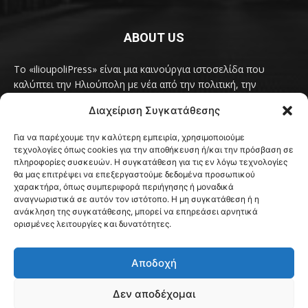
ABOUT US
Το «ilioupoliPress» είναι μια καινούργια ιστοσελίδα που
καλύπτει την Ηλιούπολη με νέα από την πολιτική, την
κοινωνία, τον πολιτισμό, την δραστηριότητα του Δήμου
Διαχείριση Συγκατάθεσης
Ηλιούπολης, των δημοτικών παρατάξεων και των
συλλογικοτήτων της πόλης και όλων των φορέων που έχουν
Για να παρέχουμε την καλύτερη εμπειρία, χρησιμοποιούμε
κάτι να πουν.
Διαβάστε εδώ
τεχνολογίες όπως cookies για την αποθήκευση ή/και την πρόσβαση σε
Επικοινωνήστε μαζί μας στο
ilioupolipress1@yahoo.com
πληροφορίες συσκευών. Η συγκατάθεση για τις εν λόγω τεχνολογίες
θα μας επιτρέψει να επεξεργαστούμε δεδομένα προσωπικού
χαρακτήρα, όπως συμπεριφορά περιήγησης ή μοναδικά
αναγνωριστικά σε αυτόν τον ιστότοπο. Η μη συγκατάθεση ή η
ανάκληση της συγκατάθεσης, μπορεί να επηρεάσει αρνητικά
FOLLOW US
ορισμένες λειτουργίες και δυνατότητες.
Αποδοχή
Δεν αποδέχομαι