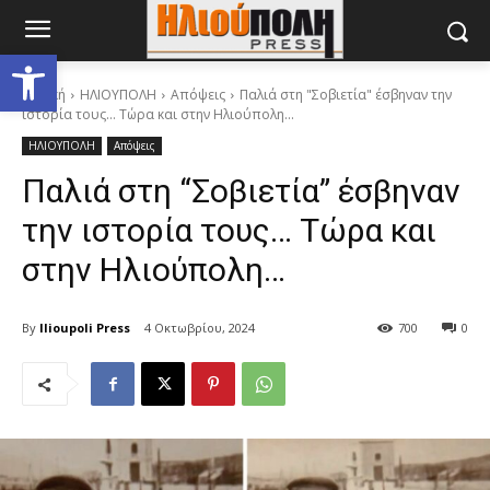
Ανοίξτε τη γραμμή εργαλείων
Αρχική
ΗΛΙΟΥΠΟΛΗ
Απόψεις
Παλιά στη "Σοβιετία" έσβηναν την
ιστορία τους… Τώρα και στην Ηλιούπολη...
ΗΛΙΟΥΠΟΛΗ
Απόψεις
Παλιά στη “Σοβιετία” έσβηναν
την ιστορία τους… Τώρα και
στην Ηλιούπολη…
By
Ilioupoli Press
4 Οκτωβρίου, 2024
700
0