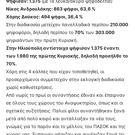
Ψήφισαν: 1.375
(με 18 λευκά/άκυρα ψηφοδέλτια)
Νίκος Ανδρουλάκης: 863 ψήφοι, 63,6 %
Χάρης Δούκας: 494 ψήφοι, 36,4 %
Στην διαδικασία μετείχαν πανελλαδικά περίπου
210.000
ψηφοφόροι, δηλαδή περίπου το
70%
των
303.000
ψηφισάντων την πρώτη Κυριακή.
Στην Ηλιούπολη αντίστοιχα ψήφισαν 1.375 έναντι
των 1.980 της πρώτης Κυριακής, δηλαδή προσήλθε το
70%.
Χάρη στις 4 κάλπες που είχαν τοποθετηθεί, οι
προσερχόμενοι συμμετείχαν στην εκλογική διαδικασία
χωρίς καθυστερήσεις.
Από νωρίς το πρωί οι συναντήσεις έδιναν και έπαιρναν
σε όλους τους χώρους του Αναψυκτηρίου, όπως και οι
σχετικές συζητήσεις. Παλιοί φίλοι συναντήθηκαν ξανά
μετά από πολύ καιρό και αντάλλαξαν τα νέα τους,
γνώμες για το παρόν και το μέλλον, του ΠΑΣΟΚ και της
χώρας μας. Έμπαιναν ψήφιζαν και συνέχιζαν ξανά τις