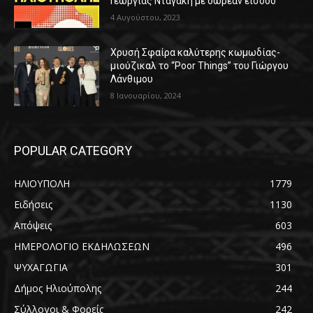
Γεωργίας Νταγάκη με δωρεάν είσοδο
4 Αυγούστου, 2023
Χρυσή Σφαίρα καλύτερης κωμωδίας-
μιούζικαλ το “Poor Things” του Γιώργου
Λάνθιμου
8 Ιανουαρίου, 2024
POPULAR CATEGORY
ΗΛΙΟΥΠΟΛΗ
1779
Ειδήσεις
1130
Απόψεις
603
ΗΜΕΡΟΛΟΓΙΟ ΕΚΔΗΛΩΣΕΩΝ
496
ΨΥΧΑΓΩΓΙΑ
301
Δήμος Ηλιούπολης
244
Σύλλογοι & Φορείς
242