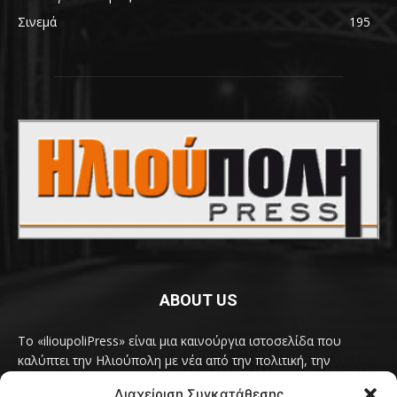
Σινεμά
195
ABOUT US
Το «ilioupoliPress» είναι μια καινούργια ιστοσελίδα που
καλύπτει την Ηλιούπολη με νέα από την πολιτική, την
κοινωνία, τον πολιτισμό, την δραστηριότητα του Δήμου
Διαχείριση Συγκατάθεσης