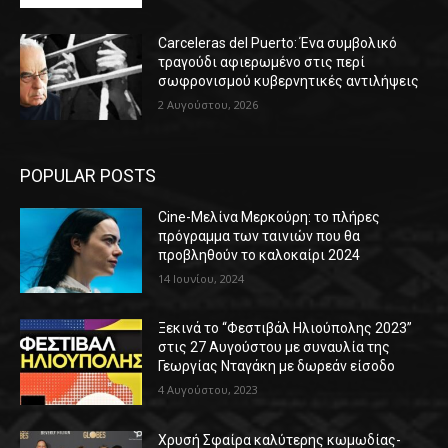
Carceleras del Puerto: Ένα συμβολικό
τραγούδι αφιερωμένο στις περί
σωφρονισμού κυβερνητικές αντιλήψεις
2 Αυγούστου, 2026
POPULAR POSTS
Cine-Μελίνα Μερκούρη: το πλήρες
πρόγραμμα των ταινιών που θα
προβληθούν το καλοκαίρι 2024
14 Ιουνίου, 2024
Ξεκινά το “Φεστιβάλ Ηλιούπολης 2023”
στις 27 Αυγούστου με συναυλία της
Γεωργίας Νταγάκη με δωρεάν είσοδο
4 Αυγούστου, 2023
Χρυσή Σφαίρα καλύτερης κωμωδίας-