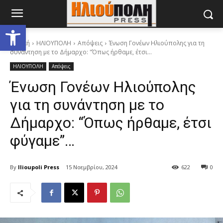
Ανοίξτε τη γραμμή εργαλείων
Αρχική
ΗΛΙΟΥΠΟΛΗ
Απόψεις
Ένωση Γονέων Ηλιούπολης για τη
συνάντηση με το Δήμαρχο: "Όπως ήρθαμε, έτσι...
ΗΛΙΟΥΠΟΛΗ
Απόψεις
Ένωση Γονέων Ηλιούπολης
για τη συνάντηση με το
Δήμαρχο: “Όπως ήρθαμε, έτσι
φύγαμε”…
By
Ilioupoli Press
15 Νοεμβρίου, 2024
622
0