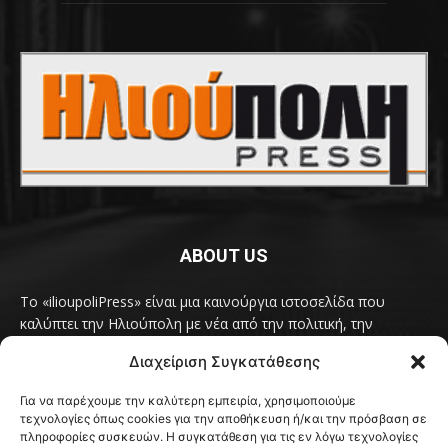
ABOUT US
Το «ilioupoliPress» είναι μια καινούργια ιστοσελίδα που
καλύπτει την Ηλιούπολη με νέα από την πολιτική, την
κοινωνία, τον πολιτισμό, την δραστηριότητα του Δήμου
Διαχείριση Συγκατάθεσης
Ηλιούπολης, των δημοτικών παρατάξεων και των
συλλογικοτήτων της πόλης και όλων των φορέων που έχουν
Για να παρέχουμε την καλύτερη εμπειρία, χρησιμοποιούμε
κάτι να πουν.
Διαβάστε εδώ
τεχνολογίες όπως cookies για την αποθήκευση ή/και την πρόσβαση σε
Επικοινωνήστε μαζί μας στο
ilioupolipress1@yahoo.com
πληροφορίες συσκευών. Η συγκατάθεση για τις εν λόγω τεχνολογίες