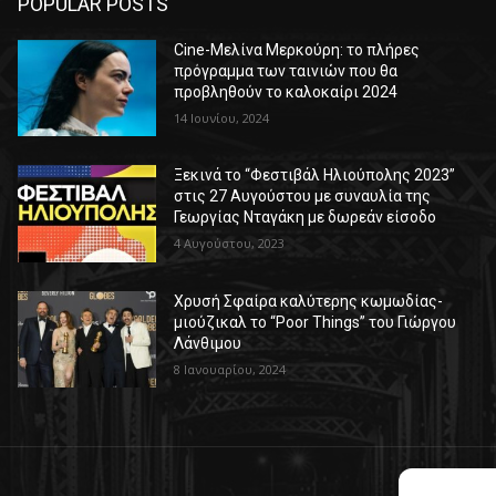
POPULAR POSTS
Cine-Μελίνα Μερκούρη: το πλήρες
πρόγραμμα των ταινιών που θα
προβληθούν το καλοκαίρι 2024
14 Ιουνίου, 2024
Ξεκινά το “Φεστιβάλ Ηλιούπολης 2023”
στις 27 Αυγούστου με συναυλία της
Γεωργίας Νταγάκη με δωρεάν είσοδο
4 Αυγούστου, 2023
Χρυσή Σφαίρα καλύτερης κωμωδίας-
μιούζικαλ το “Poor Things” του Γιώργου
Λάνθιμου
8 Ιανουαρίου, 2024