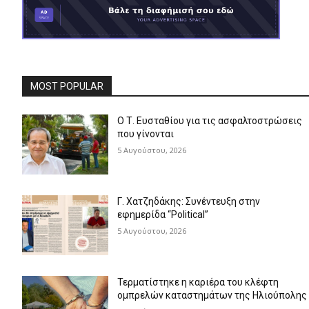
MOST POPULAR
Ο Τ. Ευσταθίου για τις ασφαλτοστρώσεις
που γίνονται
5 Αυγούστου, 2026
Γ. Χατζηδάκης: Συνέντευξη στην
εφημερίδα “Political”
5 Αυγούστου, 2026
Τερματίστηκε η καριέρα του κλέφτη
ομπρελών καταστημάτων της Ηλιούπολης