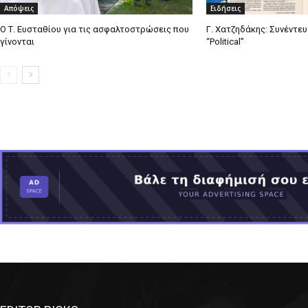
Απόψεις
Ειδήσεις
Ο Τ. Ευσταθίου για τις ασφαλτοστρώσεις που
Γ. Χατζηδάκης: Συνέντε
γίνονται
“Political”