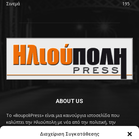
Σινεμά
195
ABOUT US
Το «ilioupoliPress» είναι μια καινούργια ιστοσελίδα που
καλύπτει την Ηλιούπολη με νέα από την πολιτική, την
κοινωνία, τον πολιτισμό, την δραστηριότητα του Δήμου
Διαχείριση Συγκατάθεσης
Ηλιούπολης, των δημοτικών παρατάξεων και των