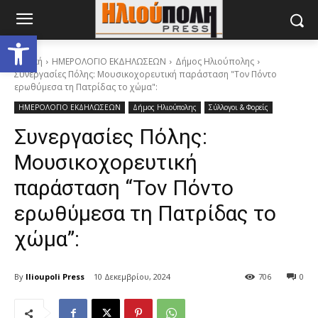
Ανοίξτε τη γραμμή εργαλείων
Αρχική
ΗΜΕΡΟΛΟΓΙΟ ΕΚΔΗΛΩΣΕΩΝ
Δήμος Ηλιούπολης
Συνεργασίες Πόλης: Μουσικοχορευτική παράσταση "Τον Πόντο
ερωθύμεσα τη Πατρίδας το χώμα":
ΗΜΕΡΟΛΟΓΙΟ ΕΚΔΗΛΩΣΕΩΝ
Δήμος Ηλιούπολης
Σύλλογοι & Φορείς
Συνεργασίες Πόλης:
Μουσικοχορευτική
παράσταση “Τον Πόντο
ερωθύμεσα τη Πατρίδας το
χώμα”:
By
Ilioupoli Press
10 Δεκεμβρίου, 2024
706
0