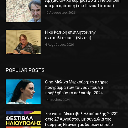
Αρχαιολογικά ευρήματα στην Ηλιούπολη
και μια πρόταση (του Πάνου Τότσικα)
10 Αυγούστου, 2026
Η κα Καπίρη επιπλήττει την
αντιπολίτευση… (Βίντεο)
4 Αυγούστου, 2026
POPULAR POSTS
Cine-Μελίνα Μερκούρη: το πλήρες
πρόγραμμα των ταινιών που θα
προβληθούν το καλοκαίρι 2024
14 Ιουνίου, 2024
Ξεκινά το “Φεστιβάλ Ηλιούπολης 2023”
στις 27 Αυγούστου με συναυλία της
Γεωργίας Νταγάκη με δωρεάν είσοδο