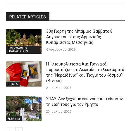
RELATED ARTICLES
30ή Γιορτή της Μπάμιας: Σάββατο 8
Αυγούστου στους Αρμενιούς
Κυπαρισσίας Μεσσηνίας
ΗΜΕΡΟΛΟΓΙΟ
6 Αυγούστου, 2026
ΕΚΔΗΛΩΣΕΩΝ
Η Ηλιουπολίτισσα Αικ. Γιαννακά
παρουσιάζει στη Λευκάδα, τα λευκώματά
της “Νεραϊδένια” και “Γιαγιά του Κόσμου”!
(Βίντεο)
Βιβλίο
21 Ιουλίου, 2026
ΣΠΑΥ: Δεν ξεχνάμε εκείνους που έδωσαν
τη ζωή τους για τον Υμηττό
20 Ιουλίου, 2026
Ειδήσεις