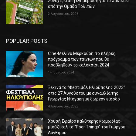
Συνεχίζεται η ενημέρωση για το Χαλικάκι
από την Ομάδα Πολιτών
2 Αυγούστου, 2026
POPULAR POSTS
Cine-Μελίνα Μερκούρη: το πλήρες
πρόγραμμα των ταινιών που θα
προβληθούν το καλοκαίρι 2024
14 Ιουνίου, 2024
Ξεκινά το “Φεστιβάλ Ηλιούπολης 2023”
στις 27 Αυγούστου με συναυλία της
Γεωργίας Νταγάκη με δωρεάν είσοδο
4 Αυγούστου, 2023
Χρυσή Σφαίρα καλύτερης κωμωδίας-
μιούζικαλ το “Poor Things” του Γιώργου
Λάνθιμου