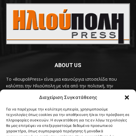
ABOUT US
Το «ilioupoliPress» είναι μια καινούργια ιστοσελίδα που
καλύπτει την Ηλιούπολη με νέα από την πολιτική, την
κοινωνία, τον πολιτισμό, την δραστηριότητα του Δήμου
Διαχείριση Συγκατάθεσης
Ηλιούπολης, των δημοτικών παρατάξεων και των
συλλογικοτήτων της πόλης και όλων των φορέων που έχουν
Για να παρέχουμε την καλύτερη εμπειρία, χρησιμοποιούμε
κάτι να πουν.
Διαβάστε εδώ
τεχνολογίες όπως cookies για την αποθήκευση ή/και την πρόσβαση σε
Επικοινωνήστε μαζί μας στο
ilioupolipress1@yahoo.com
πληροφορίες συσκευών. Η συγκατάθεση για τις εν λόγω τεχνολογίες
θα μας επιτρέψει να επεξεργαστούμε δεδομένα προσωπικού
χαρακτήρα, όπως συμπεριφορά περιήγησης ή μοναδικά