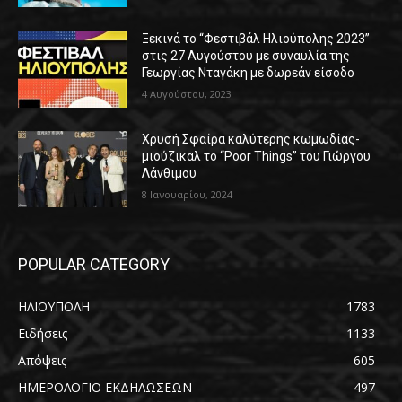
Ξεκινά το “Φεστιβάλ Ηλιούπολης 2023”
στις 27 Αυγούστου με συναυλία της
Γεωργίας Νταγάκη με δωρεάν είσοδο
4 Αυγούστου, 2023
Χρυσή Σφαίρα καλύτερης κωμωδίας-
μιούζικαλ το “Poor Things” του Γιώργου
Λάνθιμου
8 Ιανουαρίου, 2024
POPULAR CATEGORY
ΗΛΙΟΥΠΟΛΗ
1783
Ειδήσεις
1133
Απόψεις
605
ΗΜΕΡΟΛΟΓΙΟ ΕΚΔΗΛΩΣΕΩΝ
497