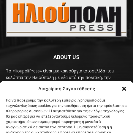
ABOUT US
Το «ilioupoliPress» είναι μια καινούργια ιστοσελίδα που
καλύπτει την Ηλιούπολη με νέα από την πολιτική, την
κοινωνία, τον πολιτισμό, την δραστηριότητα του Δήμου
Διαχείριση Συγκατάθεσης
Ηλιούπολης, των δημοτικών παρατάξεων και των
συλλογικοτήτων της πόλης και όλων των φορέων που έχουν
Για να παρέχουμε την καλύτερη εμπειρία, χρησιμοποιούμε
κάτι να πουν.
Διαβάστε εδώ
τεχνολογίες όπως cookies για την αποθήκευση ή/και την πρόσβαση σε
Επικοινωνήστε μαζί μας στο
ilioupolipress1@yahoo.com
πληροφορίες συσκευών. Η συγκατάθεση για τις εν λόγω τεχνολογίες
θα μας επιτρέψει να επεξεργαστούμε δεδομένα προσωπικού
χαρακτήρα, όπως συμπεριφορά περιήγησης ή μοναδικά
αναγνωριστικά σε αυτόν τον ιστότοπο. Η μη συγκατάθεση ή η
ανάκληση της συγκατάθεσης, μπορεί να επηρεάσει αρνητικά