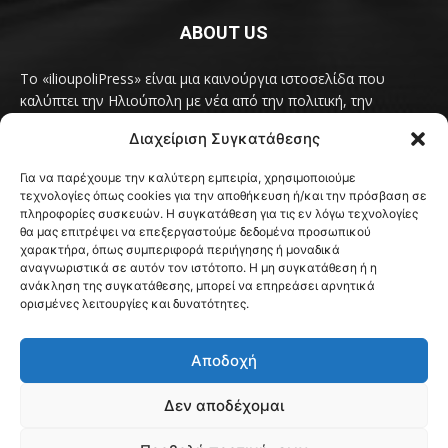
ABOUT US
Το «ilioupoliPress» είναι μια καινούργια ιστοσελίδα που
καλύπτει την Ηλιούπολη με νέα από την πολιτική, την
κοινωνία, τον πολιτισμό, την δραστηριότητα του Δήμου
Διαχείριση Συγκατάθεσης
Ηλιούπολης, των δημοτικών παρατάξεων και των
συλλογικοτήτων της πόλης και όλων των φορέων που έχουν
Για να παρέχουμε την καλύτερη εμπειρία, χρησιμοποιούμε
κάτι να πουν.
Διαβάστε εδώ
τεχνολογίες όπως cookies για την αποθήκευση ή/και την πρόσβαση σε
Επικοινωνήστε μαζί μας στο
ilioupolipress1@yahoo.com
πληροφορίες συσκευών. Η συγκατάθεση για τις εν λόγω τεχνολογίες
θα μας επιτρέψει να επεξεργαστούμε δεδομένα προσωπικού
χαρακτήρα, όπως συμπεριφορά περιήγησης ή μοναδικά
αναγνωριστικά σε αυτόν τον ιστότοπο. Η μη συγκατάθεση ή η
ανάκληση της συγκατάθεσης, μπορεί να επηρεάσει αρνητικά
FOLLOW US
ορισμένες λειτουργίες και δυνατότητες.
Αποδοχή
Δεν αποδέχομαι