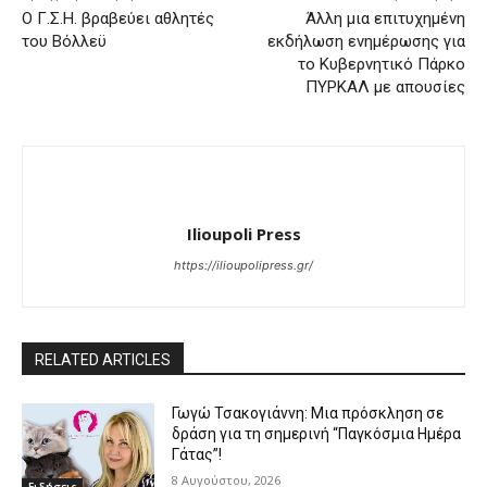
Ο Γ.Σ.Η. βραβεύει αθλητές
Άλλη μια επιτυχημένη
του Βόλλεϋ
εκδήλωση ενημέρωσης για
το Κυβερνητικό Πάρκο
ΠΥΡΚΑΛ με απουσίες
Ilioupoli Press
https://ilioupolipress.gr/
RELATED ARTICLES
Γωγώ Τσακογιάννη: Μια πρόσκληση σε
δράση για τη σημερινή “Παγκόσμια Ημέρα
Γάτας”!
8 Αυγούστου, 2026