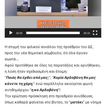
ν
α
π
α
ρ
00:00
00:16
α
γ
Η στιγμή του φιλικού σινιάλου της προέδρου του ΔΣ,
ω
προς την νέα δημοτική σύμβουλο, ότι όλα έγιναν
γ
σωστά…
ή
Αφού προτάθηκε σε όλες τις παρατάξεις και αρνήθηκαν,
ς
η λύση ήταν σχεδιασμένη και έτοιμη:
Β
“
Ποιός θα έρθει από μας;
“, “
Κυρία Αρδαβάνη θα μας
ί
κάνετε τη χάρη;
” ενώ παράλληλα ακούγεται φωνή
ν
αντιδημάρχου “
η κα Αρδαβάνη
“!
τ
Την ερώτηση-πρόσκληση στο προεδρείο συνόδευσε,
ε
όπως καθαρά φαίνεται στο βίντεο, το “
ματάκι
” με νόημα
ο