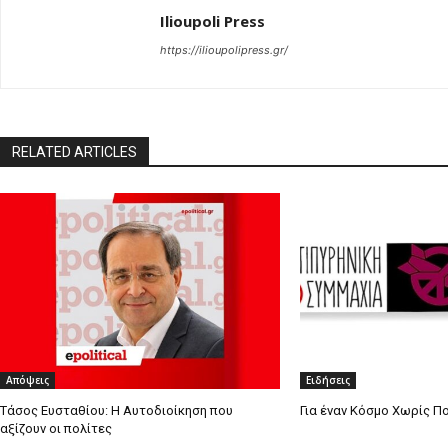
Ilioupoli Press
https://ilioupolipress.gr/
RELATED ARTICLES
Απόψεις
Ειδήσεις
Τάσος Ευσταθίου: Η Αυτοδιοίκηση που
Για έναν Κόσμο Χωρίς Π
αξίζουν οι πολίτες