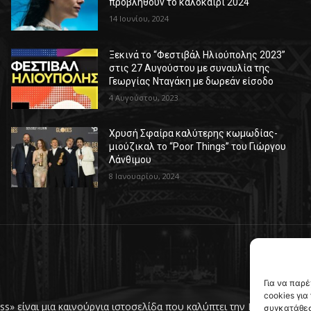
προβληθούν το καλοκαίρι 2024
14 Ιουνίου, 2024
Ξεκινά το “Φεστιβάλ Ηλιούπολης 2023”
στις 27 Αυγούστου με συναυλία της
Γεωργίας Νταγάκη με δωρεάν είσοδο
4 Αυγούστου, 2023
Χρυσή Σφαίρα καλύτερης κωμωδίας-
μιούζικαλ το “Poor Things” του Γιώργου
Λάνθιμου
8 Ιανουαρίου, 2024
Για να παρ
cookies γι
ress» είναι μια καινούργια ιστοσελίδα που καλύπτει την Ηλιούπολη
συγκατάθεσ