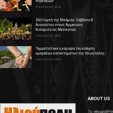
πυρκαγιών
4 Αυγούστου, 2026
30ή Γιορτή της Μπάμιας: Σάββατο 8
Αυγούστου στους Αρμενιούς
Κυπαρισσίας Μεσσηνίας
6 Αυγούστου, 2026
Τερματίστηκε η καριέρα του κλέφτη
ομπρελών καταστημάτων της Ηλιούπολης
5 Αυγούστου, 2026
ABOUT US
Το «ilioupoliP