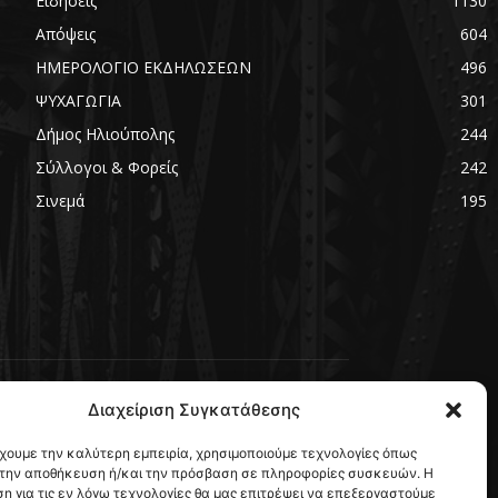
Ειδήσεις
1130
Απόψεις
604
ΗΜΕΡΟΛΟΓΙΟ ΕΚΔΗΛΩΣΕΩΝ
496
ΨΥΧΑΓΩΓΙΑ
301
Δήμος Ηλιούπολης
244
Σύλλογοι & Φορείς
242
Σινεμά
195
Διαχείριση Συγκατάθεσης
FOLLOW US
έχουμε την καλύτερη εμπειρία, χρησιμοποιούμε τεχνολογίες όπως
α την αποθήκευση ή/και την πρόσβαση σε πληροφορίες συσκευών. Η
η για τις εν λόγω τεχνολογίες θα μας επιτρέψει να επεξεργαστούμε