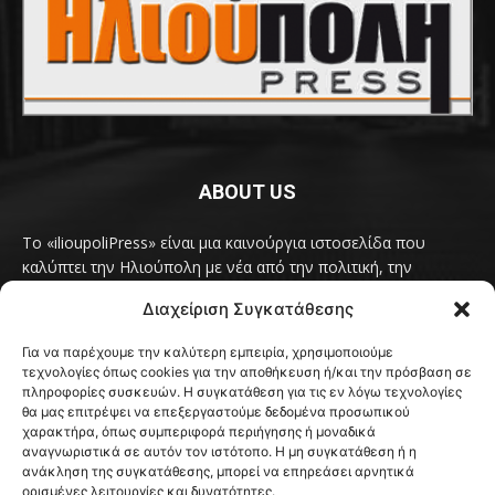
ABOUT US
Το «ilioupoliPress» είναι μια καινούργια ιστοσελίδα που
καλύπτει την Ηλιούπολη με νέα από την πολιτική, την
κοινωνία, τον πολιτισμό, την δραστηριότητα του Δήμου
Διαχείριση Συγκατάθεσης
Ηλιούπολης, των δημοτικών παρατάξεων και των
συλλογικοτήτων της πόλης και όλων των φορέων που έχουν
Για να παρέχουμε την καλύτερη εμπειρία, χρησιμοποιούμε
κάτι να πουν.
Διαβάστε εδώ
τεχνολογίες όπως cookies για την αποθήκευση ή/και την πρόσβαση σε
Επικοινωνήστε μαζί μας στο
ilioupolipress1@yahoo.com
πληροφορίες συσκευών. Η συγκατάθεση για τις εν λόγω τεχνολογίες
θα μας επιτρέψει να επεξεργαστούμε δεδομένα προσωπικού
χαρακτήρα, όπως συμπεριφορά περιήγησης ή μοναδικά
αναγνωριστικά σε αυτόν τον ιστότοπο. Η μη συγκατάθεση ή η
ανάκληση της συγκατάθεσης, μπορεί να επηρεάσει αρνητικά
FOLLOW US
ορισμένες λειτουργίες και δυνατότητες.