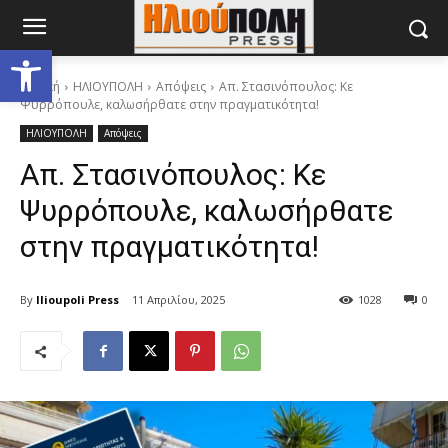
Ανοίξτε τη γραμμή εργαλείων
Αρχική
ΗΛΙΟΥΠΟΛΗ
Απόψεις
Απ. Στασινόπουλος: Κε
Ψυρρόπουλε, καλωσήρθατε στην πραγματικότητα!
ΗΛΙΟΥΠΟΛΗ
Απόψεις
Απ. Στασινόπουλος: Κε
Ψυρρόπουλε, καλωσήρθατε
στην πραγματικότητα!
By
Ilioupoli Press
11 Απριλίου, 2025
1028
0