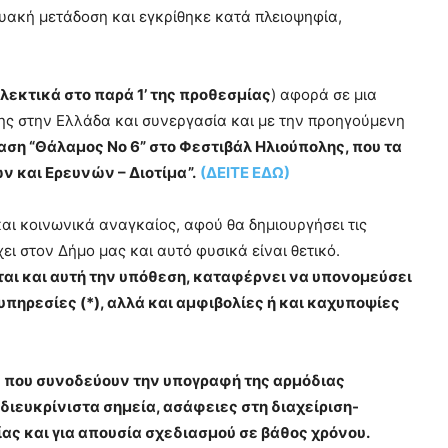
κτυακή μετάδοση και εγκρίθηκε κατά πλειοψηφία,
ολεκτικά στο παρά 1’ της προθεσμίας
) αφορά σε μια
σης στην Ελλάδα και συνεργασία και με την προηγούμενη
αση “Θάλαμος Νο 6” στο Φεστιβάλ Ηλιούπολης, που τα
 και Ερευνών – Διοτίμα”.
(ΔΕΙΤΕ ΕΔΩ)
αι κοινωνικά αναγκαίος, αφού θα δημιουργήσει τις
ει στον Δήμο μας και αυτό φυσικά είναι θετικό.
εται και αυτή την υπόθεση, καταφέρνει να υπονομεύσει
 υπηρεσίες (*), αλλά και αμφιβολίες ή και καχυποψίες
ς που συνοδεύουν την υπογραφή της αρμόδιας
διευκρίνιστα σημεία, ασάφειες στη διαχείριση-
ς και για απουσία σχεδιασμού σε βάθος χρόνου.