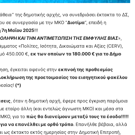
θεια” της δημοτικής αρχής, να συνεδριάσει έκτακτα το ΔΣ,
ου σε συνεργασία με την ΜΚΟ “
Διοτίμα
“, επειδή η
 7η Μαΐου 2025
!!!
ΟΛΗΨΗ ΚΑΙ ΤΗΝ ΑΝΤΙΜΕΤΩΠΙΣΗ ΤΗΣ ΕΜΦΥΛΗΣ ΒΙΑΣ
»,
ατος «Πολίτες, Ισότητα, Δικαιώματα και Αξίες (CERV),
μό 450.000 €,
εκ των οποίων τα 180.000 € για το Δήμο
ηση, έγκειται αφενός στην
εκπνοή της προθεσμίας
λοκλήρωση της προετοιμασίας του εισηγητικού φακέλου
ρεσίας!
(*)
σεις
, όταν η δημοτική αρχή, έφερε προς έγκριση παρόμοια
με εταίρο άλλη (και εντελώς άγνωστη ΜΚΟ) και μέσα στα
ΜΚΟ, για το
πώς θα διανείμουν μεταξύ τους τα έσοδα!!!!!
για να επανέλθει με ορθό τρόπο
. Επανήλθε βέβαια, αλλά
αι ως έκτακτο εκτός ημερησίας στην Δημοτική Επιτροπή,