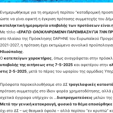
Ενημερωθήκαμε για τη σημερινή περίπου “καταδρομική προσπά
ώστε να γίνει εφικτή η έγκριση πρότασης συμμετοχής του Δήμ
καταληκτική ημερομηνία υποβολής των προτάσεων είναι η
Με τίτλο «
ΕΡΑΤΩ: ΟΛΟΚΛΗΡΩΜΕΝΗ ΠΑΡΕΜΒΑΣΗ ΓΙΑ ΤΗΝ ΠΡ
στο πλαίσιο της Πρόσκλησης DAPHNE του Ευρωπαϊκού Προγράμμ
2021-2027, η πρόταση έχει εκτιμώμενο συνολικό προϋπολογισ
Ηλιούπολης
.
Ο
κατεπείγων χαρακτήρας
, όπως αναγράφεται στην πρόσκλ
υποβολής της αιτήσεως στις 7-5-2025
και αφετέρου στην
ο
στις 2-5-2025
, μετά το πέρας του ωραρίου της αρμόδιας Υπη
Πρόσφατα παρακολουθήσαμε στο ΔΣ
τραγελαφικές καταστά
πρόταση συμμετοχής στο ίδιον φορέα χρηματοδότησης, αλλά 
σχετικά έγγραφα υπήρχαν οι …
διαπραγματεύσεις
μελών της 
Μετά την γενική κατακραυγή, φυσικά το θέμα αποσύρθηκε 
όχι στο ΔΣ – ως θεσμικά όφειλε – αλλά περίπου “εν κρυπτώ” κ