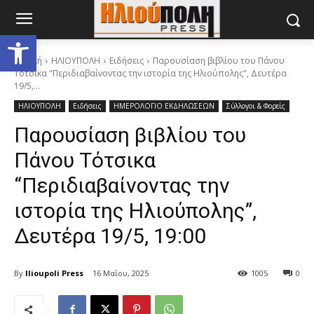
Ανοίξτε τη γραμμή εργαλείων
Αρχική
ΗΛΙΟΥΠΟΛΗ
Ειδήσεις
Παρουσίαση βιβλίου του Πάνου
Τότσικα "Περιδιαβαίνοντας την ιστορία της Ηλιούπολης", Δευτέρα
19/5,...
ΗΛΙΟΥΠΟΛΗ
Ειδήσεις
ΗΜΕΡΟΛΟΓΙΟ ΕΚΔΗΛΩΣΕΩΝ
Σύλλογοι & Φορείς
Παρουσίαση βιβλίου του
Πάνου Τότσικα
“Περιδιαβαίνοντας την
ιστορία της Ηλιούπολης”,
Δευτέρα 19/5, 19:00
By
Ilioupoli Press
16 Μαΐου, 2025
1005
0