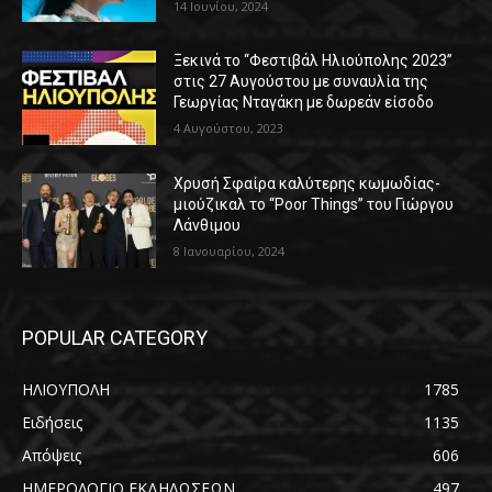
14 Ιουνίου, 2024
Ξεκινά το “Φεστιβάλ Ηλιούπολης 2023”
στις 27 Αυγούστου με συναυλία της
Γεωργίας Νταγάκη με δωρεάν είσοδο
4 Αυγούστου, 2023
Χρυσή Σφαίρα καλύτερης κωμωδίας-
μιούζικαλ το “Poor Things” του Γιώργου
Λάνθιμου
8 Ιανουαρίου, 2024
POPULAR CATEGORY
ΗΛΙΟΥΠΟΛΗ
1785
Ειδήσεις
1135
Απόψεις
606
ΗΜΕΡΟΛΟΓΙΟ ΕΚΔΗΛΩΣΕΩΝ
497