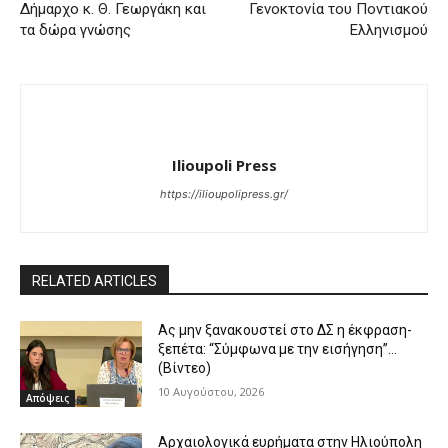
Δήμαρχο κ. Θ. Γεωργάκη και
Γενοκτονία του Ποντιακού
τα δώρα γνώσης
Ελληνισμού
Ilioupoli Press
https://ilioupolipress.gr/
RELATED ARTICLES
Ας μην ξανακουστεί στο ΔΣ η έκφραση-
ξεπέτα: “Σύμφωνα με την εισήγηση”…
(Βίντεο)
10 Αυγούστου, 2026
Απόψεις
Αρχαιολογικά ευρήματα στην Ηλιούπολη