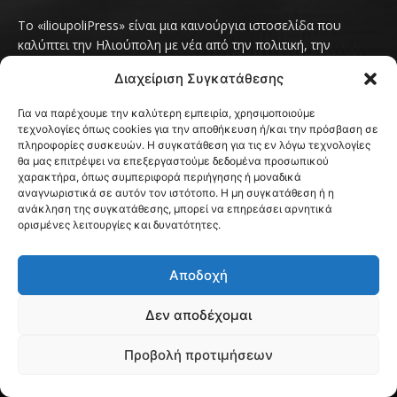
Το «ilioupoliPress» είναι μια καινούργια ιστοσελίδα που
καλύπτει την Ηλιούπολη με νέα από την πολιτική, την
κοινωνία, τον πολιτισμό, την δραστηριότητα του Δήμου
Διαχείριση Συγκατάθεσης
Ηλιούπολης, των δημοτικών παρατάξεων και των
συλλογικοτήτων της πόλης και όλων των φορέων που έχουν
Για να παρέχουμε την καλύτερη εμπειρία, χρησιμοποιούμε
κάτι να πουν.
Διαβάστε εδώ
τεχνολογίες όπως cookies για την αποθήκευση ή/και την πρόσβαση σε
Επικοινωνήστε μαζί μας στο
ilioupolipress1@yahoo.com
πληροφορίες συσκευών. Η συγκατάθεση για τις εν λόγω τεχνολογίες
θα μας επιτρέψει να επεξεργαστούμε δεδομένα προσωπικού
χαρακτήρα, όπως συμπεριφορά περιήγησης ή μοναδικά
αναγνωριστικά σε αυτόν τον ιστότοπο. Η μη συγκατάθεση ή η
ανάκληση της συγκατάθεσης, μπορεί να επηρεάσει αρνητικά
FOLLOW US
ορισμένες λειτουργίες και δυνατότητες.
Αποδοχή
Δεν αποδέχομαι
Προβολή προτιμήσεων
© Ηλιούπολη Press
Created by
BWD