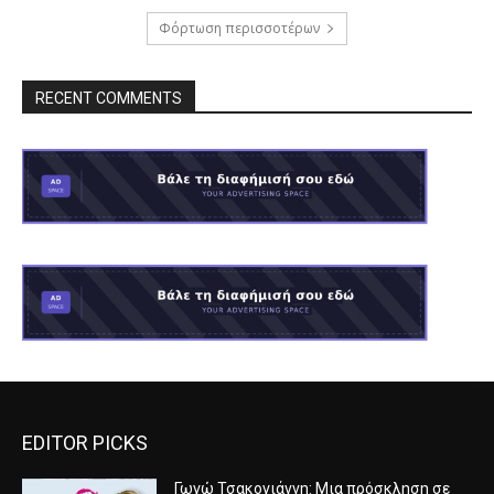
Φόρτωση περισσοτέρων
RECENT COMMENTS
EDITOR PICKS
Γωγώ Τσακογιάννη: Μια πρόσκληση σε