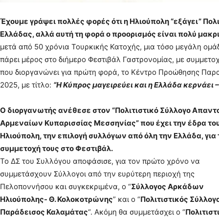
Έχουμε γράψει πολλές φορές ότι η Ηλιούπολη “εξάγει” Πολι
Ελλάδας, αλλά αυτή τη φορά ο προορισμός είναι πολύ μακρ
μετά από 50 χρόνια Τουρκικής Κατοχής, μια τόσο μεγάλη ομά
πάρει μέρος στο διήμερο Φεστιβάλ Γαστρονομίας, με συμμετ
που διοργανώνει για πρώτη φορά, το Κέντρο Προώθησης Πα
2025, με τίτλο:
“Η Κύπρος μαγειρεύει και η Ελλάδα κερνάει –
Ο διοργανωτής ανέθεσε στον “Πολιτιστικό Σύλλογο Απαντ
Αρμεναίων Κυπαρισσίας Μεσσηνίας” που έχει την έδρα το
Ηλιούπολη, την επιλογή συλλόγων από όλη την Ελλάδα, για 
συμμετοχή τους στο Φεστιβάλ.
Το ΔΣ του Συλλόγου αποφάσισε, για τον πρώτο χρόνο να
συμμετάσχουν Σύλλογοι από την ευρύτερη περιοχή της
Πελοποννήσου και συγκεκριμένα, ο “
Σύλλογος Αρκάδων
Ηλιούπολης- Θ. Κολοκοτρώνης
” και ο “
Πολιτιστικός Σύλλογ
Παράδεισος Καλαμάτας
“. Ακόμη θα συμμετάσχει ο “
Πολιτιστ