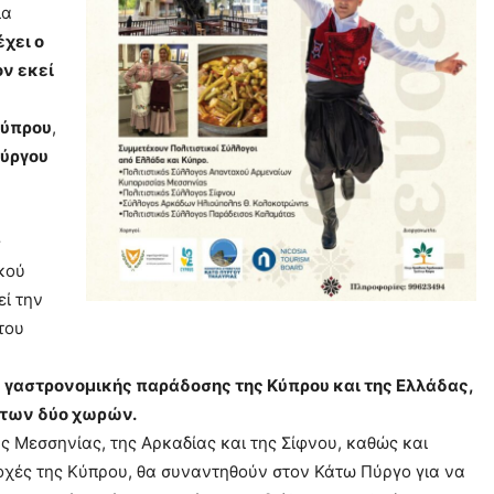
ια
χει ο
ν εκεί
Κύπρου
,
Πύργου
ς
ικού
εί την
του
ς γαστρονομικής παράδοσης της Κύπρου και της Ελλάδας,
 των δύο χωρών.
ς Μεσσηνίας, της Αρκαδίας και της Σίφνου, καθώς και
ιοχές της Κύπρου, θα συναντηθούν στον Κάτω Πύργο για να