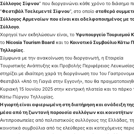
Σύλλογος Σίφνου
” που διοργανώνει κάθε χρόνο το διάσημο π
“
Φεστιβάλ Τσελεμεντέ Σίφνου
“, στο οποίο
σταθερά συμμετέ
Σύλλογος Αρμεναίων που είναι και αδελφοποιημένος με το
Σύλλογο
.
Χορηγοί των εκδηλώσεων είναι, το
Υφυπουργείο Τουρισμού 
το
Nicosia Tourism Board
και το
Κοινοτικό Συμβούλιο Κάτω 
Τηλλυρίας
.
Σύμφωνα με την ανακοίνωση του διοργανωτή, η Εταιρεία
Τουριστικής Ανάπτυξης και Προβολής Περιφέρειας Λευκωσία
στηρίζει με ιδιαίτερη χαρά τη διοργάνωση του 1ου Γαστρονομ
Φεστιβάλ «Από τη Γιαγιά στην Εγγονή», που θα πραγματοποιηθ
Κυριακή 15 Ιουνίου 2025 στην κεντρική πλατεία και το πάρκο 
Κάτω Πύργου Τηλλυρίας.
Η γιορτή είναι αφιερωμένη στη διατήρηση και ανάδειξη τη
μέσα από τη ζωντανή παρουσία συλλόγων και κοινοτήτων
Αντιπροσωπείες από πολιτιστικούς συλλόγους της Ελλάδας, τη
κοινοτικά συμβούλια από τις ελεύθερες και κατεχόμενες περ