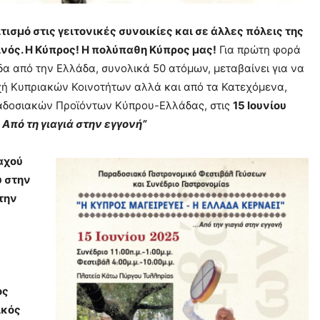
τισμό στις γειτονικές συνοικίες και σε άλλες πόλεις της
ινός. Η Κύπρος! Η πολύπαθη Κύπρος μας!
Για πρώτη φορά
δα από την Ελλάδα, συνολικά 50 ατόμων, μεταβαίνει για να
οχή Κυπριακών Κοινοτήτων αλλά και από τα Κατεχόμενα,
ραδοσιακών Προϊόντων Κύπρου-Ελλάδας, στις
15 Ιουνίου
 Από τη γιαγιά στην εγγονή”
αχού
υ στην
την
ος
ικός