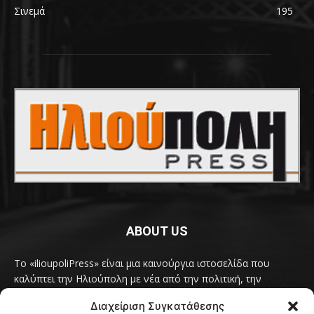
Σινεμά
195
ABOUT US
Το «ilioupoliPress» είναι μια καινούργια ιστοσελίδα που
καλύπτει την Ηλιούπολη με νέα από την πολιτική, την
κοινωνία, τον πολιτισμό, την δραστηριότητα του Δήμου
Διαχείριση Συγκατάθεσης
Ηλιούπολης, των δημοτικών παρατάξεων και των