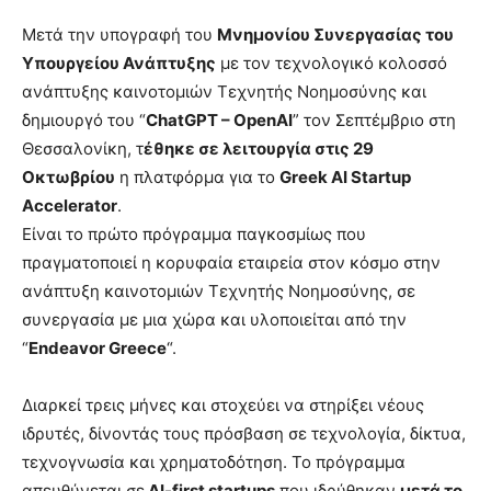
Μετά την υπογραφή του
Μνημονίου Συνεργασίας του
Υπουργείου Ανάπτυξης
με τον τεχνολογικό κολοσσό
ανάπτυξης καινοτομιών Τεχνητής Νοημοσύνης και
δημιουργό του “
ChatGPT – OpenAI
” τον Σεπτέμβριο στη
Θεσσαλονίκη, τ
έθηκε σε λειτουργία στις 29
Οκτωβρίου
η πλατφόρμα για το
Greek AI Startup
Accelerator
.
Είναι το πρώτο πρόγραμμα παγκοσμίως που
πραγματοποιεί η κορυφαία εταιρεία στον κόσμο στην
ανάπτυξη καινοτομιών Τεχνητής Νοημοσύνης, σε
συνεργασία με μια χώρα και υλοποιείται από την
“
Endeavor Greece
“.
Διαρκεί τρεις μήνες και στοχεύει να στηρίξει νέους
ιδρυτές, δίνοντάς τους πρόσβαση σε τεχνολογία, δίκτυα,
τεχνογνωσία και χρηματοδότηση. Το πρόγραμμα
απευθύνεται σε
AI-first startups
που ιδρύθηκαν
μετά το