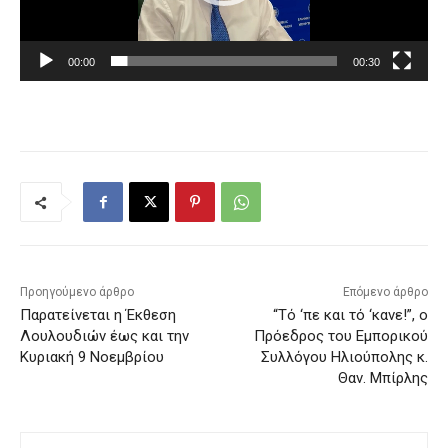
μ
μ
00:00
00:30
α
Α
ν
α
π
α
ρ
α
γ
Προηγούμενο άρθρο
Επόμενο άρθρο
ω
Παρατείνεται η Έκθεση
“Τό ‘πε και τό ‘κανε!”, ο
γ
Λουλουδιών έως και την
Πρόεδρος του Εμπορικού
ή
Κυριακή 9 Νοεμβρίου
Συλλόγου Ηλιούπολης κ.
Θαν. Μπίρλης
ς
Β
ί