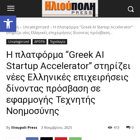
Ανοίξτε τη γραμμή εργαλείων
Αρχική
Uncategorized
Η πλατφόρμα "Greek AI Startup Accelerator"
στηρίζει νέες Ελληνικές επιχειρήσεις δίνοντας πρόσβαση...
Uncategorized
ΑΡΘΡΑ
Τεχνολογία
Η πλατφόρμα “Greek AI
Startup Accelerator” στηρίζει
νέες Ελληνικές επιχειρήσεις
δίνοντας πρόσβαση σε
εφαρμογής Τεχνητής
Νοημοσύνης
By
Ilioupoli Press
3 Νοεμβρίου, 2025
413
0