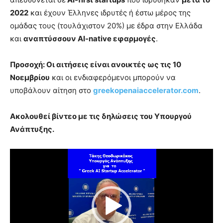
2022
και έχουν Έλληνες ιδρυτές ή έστω μέρος της
ομάδας τους (τουλάχιστον 20%) με έδρα στην Ελλάδα
και
αναπτύσσουν AI-native εφαρμογές
.
Προσοχή: Οι αιτήσεις είναι ανοικτές ως τις 10
Νοεμβρίου
και οι ενδιαφερόμενοι μπορούν να
υποβάλουν αίτηση στο
greekopenaiaccelerator.com
.
Ακολουθεί βίντεο με τις δηλώσεις του Υπουργού
Ανάπτυξης.
Π
ρ
ό
γ
ρ
α