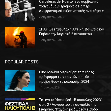
Carceleras del Puerto: Ένα συμβολικό
τραγούδι αφιερωμένο στις περί
σωφρονισμού κυβερνητικές αντιλήψεις
2 Αυγούστου, 2026
ΣΠΑΥ: Σε επιφυλακή Αττική, Βοιωτία και
Εύβοια την Κυριακή 2 Αυγούστου
1 Αυγούστου, 2026
POPULAR POSTS
Cine-Μελίνα Μερκούρη: το πλήρες
πρόγραμμα των ταινιών που θα
προβληθούν το καλοκαίρι 2024
14 Ιουνίου, 2024
Ξεκινά το “Φεστιβάλ Ηλιούπολης 2023”
στις 27 Αυγούστου με συναυλία της
Γεωργίας Νταγάκη με δωρεάν είσοδο