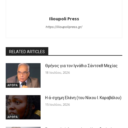
ν
τ
Ilioupoli Press
ε
ο
https://ilioupolipress.gr/
RELATED ARTICLES
Θρήνος για τον Ιγνάθιο Σάντσεθ Μεχίας
18 Ιουλίου, 2026
ΑΡΘΡΑ
Η ά-σχημη Ελένη (του Νίκου Ι. Καραβέλου)
15 Ιουλίου, 2026
ΑΡΘΡΑ