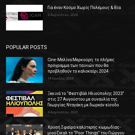
Για έναν Κόσμο Χωρίς Πολέμους & Βία
6 Αυγούστου, 2026
POPULAR POSTS
Cine-Μελίνα Μερκούρη: το πλήρες
πρόγραμμα των ταινιών που θα
προβληθούν το καλοκαίρι 2024
14 Ιουνίου, 2024
Ξεκινά το “Φεστιβάλ Ηλιούπολης 2023”
στις 27 Αυγούστου με συναυλία της
Γεωργίας Νταγάκη με δωρεάν είσοδο
4 Αυγούστου, 2023
Χρυσή Σφαίρα καλύτερης κωμωδίας-
μιούζικαλ το “Poor Things” του Γιώργου