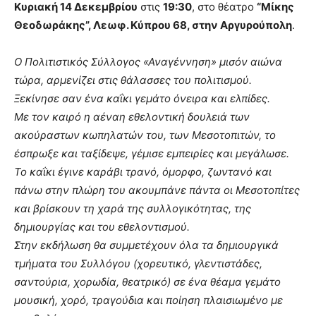
Κυριακή 14 Δεκεμβρίου
στις
19:30
, στο θέατρο
“Μίκης
Θεοδωράκης”, Λεωφ. Κύπρου 68, στην Αργυρούπολη
.
Ο Πολιτιστικός Σύλλογος «Αναγέννηση» μισόν αιώνα
τώρα, αρμενίζει στις θάλασσες του πολιτισμού.
Ξεκίνησε σαν ένα καΐκι γεμάτο όνειρα και ελπίδες.
Με τον καιρό η αέναη εθελοντική δουλειά των
ακούραστων κωπηλατών του, των Μεσοτοπιτών, το
έσπρωξε και ταξίδεψε, γέμισε εμπειρίες και μεγάλωσε.
Το καΐκι έγινε καράβι τρανό, όμορφο, ζωντανό και
πάνω στην πλώρη του ακουμπάνε πάντα οι Μεσοτοπίτες
και βρίσκουν τη χαρά της συλλογικότητας, της
δημιουργίας και του εθελοντισμού.
Στην εκδήλωση θα συμμετέχουν όλα τα δημιουργικά
τμήματα του Συλλόγου (χορευτικό, γλεντιστάδες,
σαντούρια, χορωδία, θεατρικό) σε ένα θέαμα γεμάτο
μουσική, χορό, τραγούδια και ποίηση πλαισιωμένo με