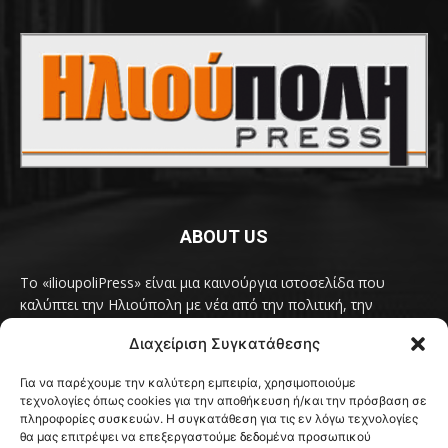
ABOUT US
Το «ilioupoliPress» είναι μια καινούργια ιστοσελίδα που
καλύπτει την Ηλιούπολη με νέα από την πολιτική, την
κοινωνία, τον πολιτισμό, την δραστηριότητα του Δήμου
Διαχείριση Συγκατάθεσης
Ηλιούπολης, των δημοτικών παρατάξεων και των
συλλογικοτήτων της πόλης και όλων των φορέων που έχουν
Για να παρέχουμε την καλύτερη εμπειρία, χρησιμοποιούμε
κάτι να πουν.
Διαβάστε εδώ
τεχνολογίες όπως cookies για την αποθήκευση ή/και την πρόσβαση σε
Επικοινωνήστε μαζί μας στο
ilioupolipress1@yahoo.com
πληροφορίες συσκευών. Η συγκατάθεση για τις εν λόγω τεχνολογίες
θα μας επιτρέψει να επεξεργαστούμε δεδομένα προσωπικού