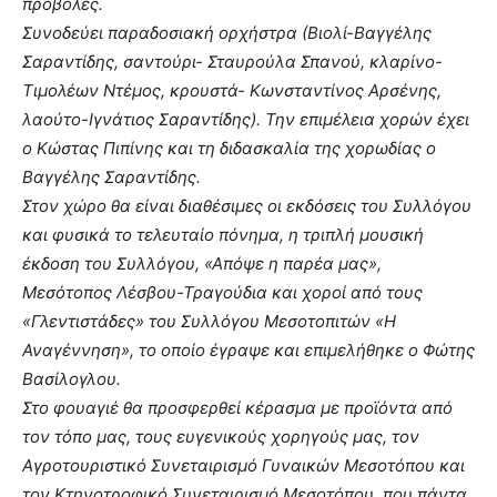
προβολές.
Συνοδεύει παραδοσιακή ορχήστρα (Βιολί-Βαγγέλης
Σαραντίδης, σαντούρι- Σταυρούλα Σπανού, κλαρίνο-
Τιμολέων Ντέμος, κρουστά- Κωνσταντίνος Αρσένης,
λαούτο-Ιγνάτιος Σαραντίδης). Την επιμέλεια χορών έχει
ο Κώστας Πιπίνης και τη διδασκαλία της χορωδίας ο
Βαγγέλης Σαραντίδης.
Στον χώρο θα είναι διαθέσιμες οι εκδόσεις του Συλλόγου
και φυσικά το τελευταίο πόνημα, η τριπλή μουσική
έκδοση του Συλλόγου, «Απόψε η παρέα μας»,
Μεσότοπος Λέσβου-Τραγούδια και χοροί από τους
«Γλεντιστάδες» του Συλλόγου Μεσοτοπιτών «Η
Αναγέννηση», το οποίο έγραψε και επιμελήθηκε ο Φώτης
Βασίλογλου.
Στο φουαγιέ θα προσφερθεί κέρασμα με προϊόντα από
τον τόπο μας, τους ευγενικούς χορηγούς μας, τον
Αγροτουριστικό Συνεταιρισμό Γυναικών Μεσοτόπου και
τον Κτηνοτροφικό Συνεταιρισμό Μεσοτόπου, που πάντα