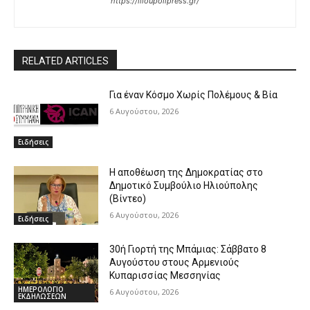
https://ilioupolipress.gr/
RELATED ARTICLES
Για έναν Κόσμο Χωρίς Πολέμους & Βία
6 Αυγούστου, 2026
Ειδήσεις
Η αποθέωση της Δημοκρατίας στο
Δημοτικό Συμβούλιο Ηλιούπολης
(Βίντεο)
6 Αυγούστου, 2026
Ειδήσεις
30ή Γιορτή της Μπάμιας: Σάββατο 8
Αυγούστου στους Αρμενιούς
Κυπαρισσίας Μεσσηνίας
ΗΜΕΡΟΛΟΓΙΟ
6 Αυγούστου, 2026
ΕΚΔΗΛΩΣΕΩΝ