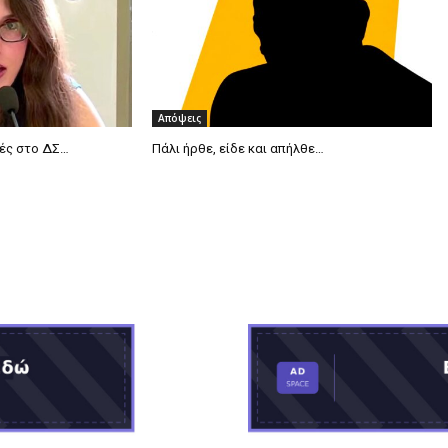
Απόψεις
μές στο ΔΣ…
Πάλι ήρθε, είδε και απήλθε…