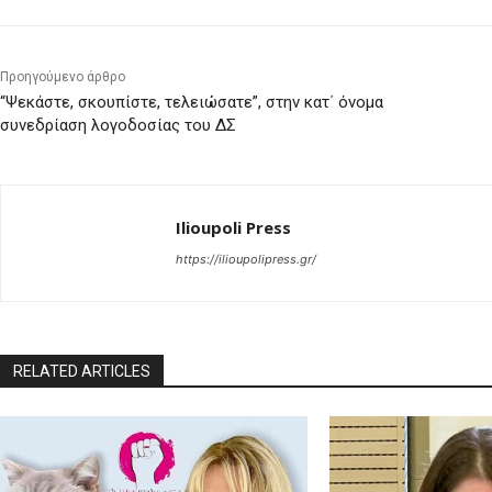
Προηγούμενο άρθρο
“Ψεκάστε, σκουπίστε, τελειώσατε”, στην κατ΄ όνομα
συνεδρίαση λογοδοσίας του ΔΣ
Ilioupoli Press
https://ilioupolipress.gr/
RELATED ARTICLES