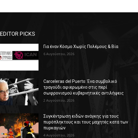
EDITOR PICKS
Για έναν Κόσμο Χωρίς Πολέμους & Βία
6 Αυγούστου, 2026
Carceleras del Puerto: Ένα συμβολικό
τραγούδι αφιερωμένο στις περί
σωφρονισμού κυβερνητικές αντιλήψεις
2 Αυγούστου, 2026
Συγκέντρωση ειδών ανάγκης για τους
πυρόπληκτους και τους μαχητές κατά των
πυρκαγιών
4 Αυγούστου, 2026