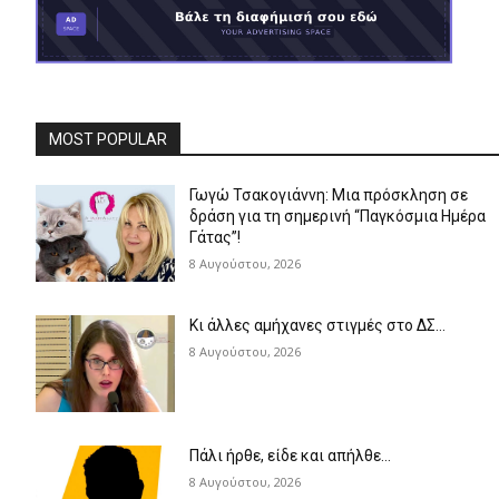
MOST POPULAR
Γωγώ Τσακογιάννη: Μια πρόσκληση σε
δράση για τη σημερινή “Παγκόσμια Ημέρα
Γάτας”!
8 Αυγούστου, 2026
Κι άλλες αμήχανες στιγμές στο ΔΣ…
8 Αυγούστου, 2026
Πάλι ήρθε, είδε και απήλθε…
8 Αυγούστου, 2026