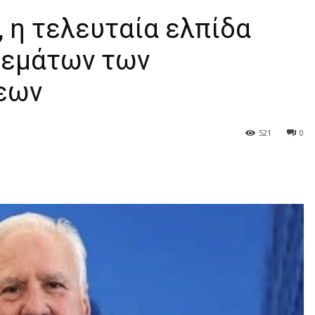
, η τελευταία ελπίδα
θεμάτων των
εων
521
0