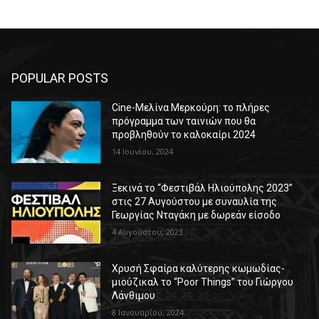
POPULAR POSTS
Cine-Μελίνα Μερκούρη: το πλήρες
πρόγραμμα των ταινιών που θα
προβληθούν το καλοκαίρι 2024
14 Ιουνίου, 2024
Ξεκινά το “Φεστιβάλ Ηλιούπολης 2023”
στις 27 Αυγούστου με συναυλία της
Γεωργίας Νταγάκη με δωρεάν είσοδο
4 Αυγούστου, 2023
Χρυσή Σφαίρα καλύτερης κωμωδίας-
μιούζικαλ το “Poor Things” του Γιώργου
Λάνθιμου
8 Ιανουαρίου, 2024