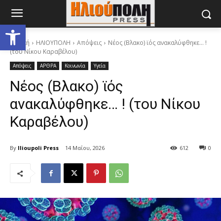
Ανοίξτε τη γραμμή εργαλείων
Αρχική
ΗΛΙΟΥΠΟΛΗ
Απόψεις
Νέος (Βλακο) ϊός ανακαλύφθηκε… !
(του Νίκου Καραβέλου)
Απόψεις
ΑΡΘΡΑ
Κοινωνία
Υγεία
Νέος (Βλακο) ϊός
ανακαλύφθηκε… ! (του Νίκου
Καραβέλου)
By
Ilioupoli Press
14 Μαΐου, 2026
612
0