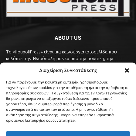
ABOUT US
Το «ilioupoliPress» είναι μια καινούργια ιστοσελίδα που
καλύπτει την Ηλιούπολη με νέα από την πολιτική, την
κοινωνία, τον πολιτισμό, την δραστηριότητα του Δήμου
Διαχείριση Συγκατάθεσης
Ηλιούπολης, των δημοτικών παρατάξεων και των
συλλογικοτήτων της πόλης και όλων των φορέων που έχουν
Για να παρέχουμε την καλύτερη εμπειρία, χρησιμοποιούμε
κάτι να πουν.
Διαβάστε εδώ
τεχνολογίες όπως cookies για την αποθήκευση ή/και την πρόσβαση σε
Επικοινωνήστε μαζί μας στο
ilioupolipress1@yahoo.com
πληροφορίες συσκευών. Η συγκατάθεση για τις εν λόγω τεχνολογίες
θα μας επιτρέψει να επεξεργαστούμε δεδομένα προσωπικού
χαρακτήρα, όπως συμπεριφορά περιήγησης ή μοναδικά
αναγνωριστικά σε αυτόν τον ιστότοπο. Η μη συγκατάθεση ή η
ανάκληση της συγκατάθεσης, μπορεί να επηρεάσει αρνητικά
FOLLOW US
ορισμένες λειτουργίες και δυνατότητες.