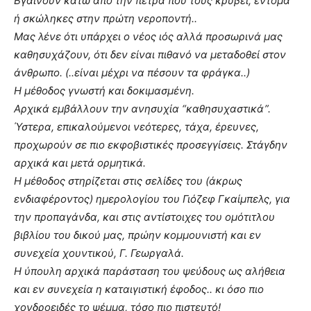
Βγαίνουν κάτω από την πέτρα που τους κρύβει, έντομα
ή σκώληκες στην πρώτη νεροποντή..
Μας λένε ότι υπάρχει ο νέος ιός αλλά προσωρινά μας
καθησυχάζουν, ότι δεν είναι πιθανό να μεταδοθεί στον
άνθρωπο. (..είναι μέχρι να πέσουν τα φράγκα..)
Η μέθοδος γνωστή και δοκιμασμένη.
Αρχικά εμβάλλουν την ανησυχία “καθησυχαστικά”.
Ύστερα, επικαλούμενοι νεότερες, τάχα, έρευνες,
προχωρούν σε πιο εκφοβιστικές προσεγγίσεις. Στάγδην
αρχικά και μετά ορμητικά.
Η μέθοδος στηρίζεται στις σελίδες του (άκρως
ενδιαφέροντος) ημερολογίου του Γιόζεφ Γκαίμπελς, για
την προπαγάνδα, και στις αντίστοιχες του ομότιτλου
βιβλίου του δικού μας, πρώην κομμουνιστή και εν
συνεχεία χουντικού, Γ. Γεωργαλά.
Η ύπουλη αρχικά παράσταση του ψεύδους ως αλήθεια
και εν συνεχεία η καταιγιστική έφοδος.. κι όσο πιο
χονδροειδές το ψέμμα, τόσο πιο πιστευτό!