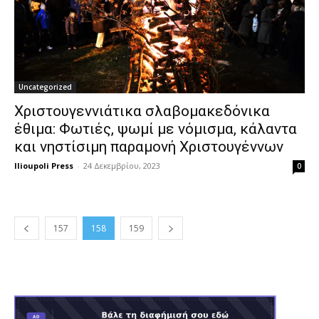
Uncategorized
Χριστουγεννιάτικα σλαβομακεδόνικα
έθιμα: Φωτιές, ψωμί με νόμισμα, κάλαντα
και νηστίσιμη παραμονή Χριστουγέννων
Ilioupoli Press
-
24 Δεκεμβρίου, 2023
0
157
158
159