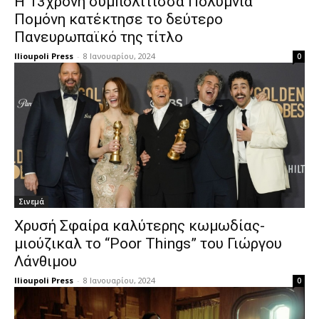
H 13χρονη συμπολίτισσα Πολύμνια
Πομόνη κατέκτησε το δεύτερο
Πανευρωπαϊκό της τίτλο
Ilioupoli Press
-
8 Ιανουαρίου, 2024
0
Σινεμά
Χρυσή Σφαίρα καλύτερης κωμωδίας-
μιούζικαλ το “Poor Things” του Γιώργου
Λάνθιμου
Ilioupoli Press
-
8 Ιανουαρίου, 2024
0