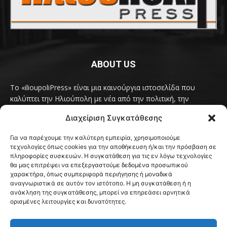
ABOUT US
Το «ilioupoliPress» είναι μια καινούργια ιστοσελίδα που
καλύπτει την Ηλιούπολη με νέα από την πολιτική, την
κοινωνία, τον πολιτισμό, την δραστηριότητα του Δήμου
Διαχείριση Συγκατάθεσης
Ηλιούπολης, των δημοτικών παρατάξεων και των
συλλογικοτήτων της πόλης και όλων των φορέων που έχουν
Για να παρέχουμε την καλύτερη εμπειρία, χρησιμοποιούμε
κάτι να πουν.
Διαβάστε εδώ
τεχνολογίες όπως cookies για την αποθήκευση ή/και την πρόσβαση σε
Επικοινωνήστε μαζί μας στο
ilioupolipress1@yahoo.com
πληροφορίες συσκευών. Η συγκατάθεση για τις εν λόγω τεχνολογίες
θα μας επιτρέψει να επεξεργαστούμε δεδομένα προσωπικού
χαρακτήρα, όπως συμπεριφορά περιήγησης ή μοναδικά
αναγνωριστικά σε αυτόν τον ιστότοπο. Η μη συγκατάθεση ή η
ανάκληση της συγκατάθεσης, μπορεί να επηρεάσει αρνητικά
FOLLOW US
ορισμένες λειτουργίες και δυνατότητες.