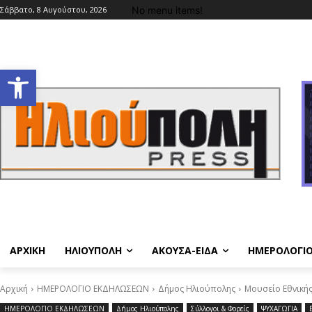
No menu items!
Σάββατο, 8 Αυγούστου, 2026
Ανοίξτε τη γραμμή εργαλείων
ΑΡΧΙΚΗ
ΗΛΙΟΥΠΟΛΗ
ΑΚΟΥΣΑ-ΕΙΔΑ
ΗΜΕΡΟΛΟΓΙ
Αρχική
ΗΜΕΡΟΛΟΓΙΟ ΕΚΔΗΛΩΣΕΩΝ
Δήμος Ηλιούπολης
Μουσείο Εθνικής
ΗΜΕΡΟΛΟΓΙΟ ΕΚΔΗΛΩΣΕΩΝ
Δήμος Ηλιούπολης
Σύλλογοι & Φορείς
ΨΥΧΑΓΩΓΙΑ