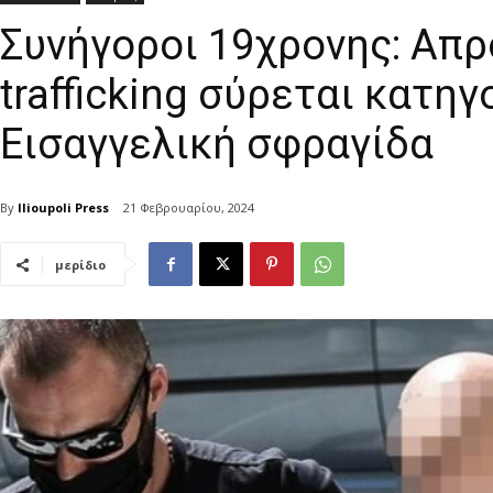
Συνήγοροι 19χρονης: Απ
trafficking σύρεται κατη
Εισαγγελική σφραγίδα
By
Ilioupoli Press
21 Φεβρουαρίου, 2024
μερίδιο