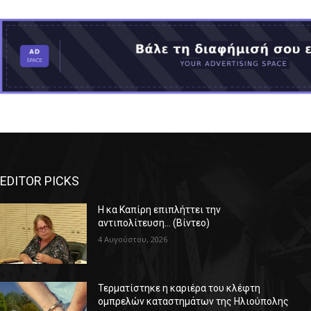
EDITOR PICKS
Η κα Καπίρη επιπλήττει την
αντιπολίτευση… (Βίντεο)
4 Αυγούστου, 2026
Τερματίστηκε η καριέρα του κλέφτη
ομπρελών καταστημάτων της Ηλιούπολης