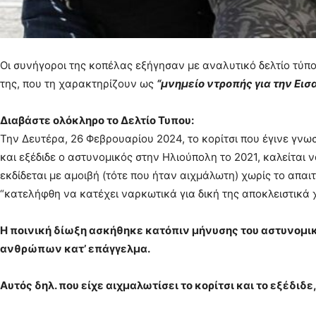
Οι συνήγοροι της κοπέλας εξήγησαν με αναλυτικό δελτίο τύπου
της, που τη χαρακτηρίζουν ως
“μνημείο ντροπής για την Εισ
Διαβάστε ολόκληρο το Δελτίο Τυπου:
Την Δευτέρα, 26 Φεβρουαρίου 2024, το κορίτσι που έγινε γν
και εξέδιδε ο αστυνομικός στην Ηλιούπολη το 2021, καλείται 
εκδίδεται με αμοιβή (τότε που ήταν αιχμάλωτη) χωρίς το απα
“κατελήφθη να κατέχει ναρκωτικά για δική της αποκλειστικά χ
Η ποινική δίωξη ασκήθηκε κατόπιν μήνυσης του αστυνομικο
ανθρώπων κατ’ επάγγελμα.
Αυτός δηλ. που είχε αιχμαλωτίσει το κορίτσι και το εξέδιδ