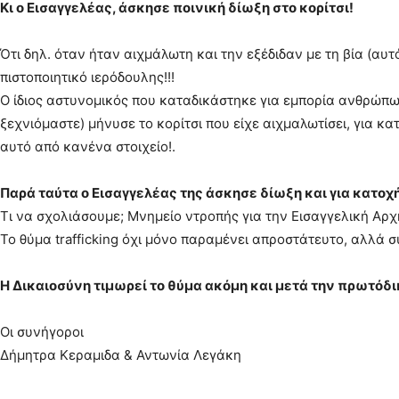
Κι ο Εισαγγελέας, άσκησε ποινική δίωξη στο κορίτσι!
Ότι δηλ. όταν ήταν αιχμάλωτη και την εξέδιδαν με τη βία (αυτ
πιστοποιητικό ιερόδουλης!!!
Ο ίδιος αστυνομικός που καταδικάστηκε για εμπορία ανθρώπ
ξεχνιόμαστε) μήνυσε το κορίτσι που είχε αιχμαλωτίσει, για κ
αυτό από κανένα στοιχείο!.
Παρά ταύτα ο Εισαγγελέας της άσκησε δίωξη και για κατο
Τι να σχολιάσουμε; Μνημείο ντροπής για την Εισαγγελική Αρχ
Το θύμα trafficking όχι μόνο παραμένει απροστάτευτο, αλλά 
Η Δικαιοσύνη τιμωρεί το θύμα ακόμη και μετά την πρωτόδι
Οι συνήγοροι
Δήμητρα Κεραμιδα & Αντωνία Λεγάκη