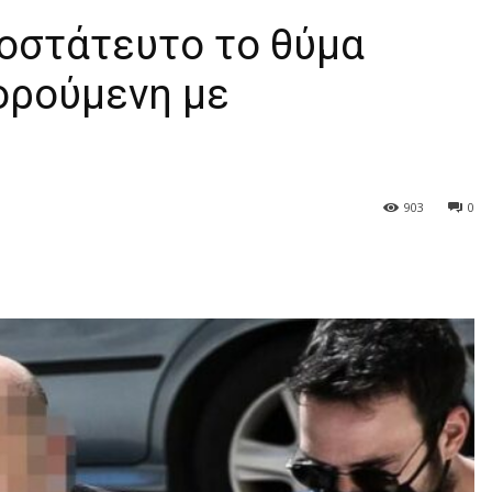
ροστάτευτο το θύμα
γορούμενη με
903
0