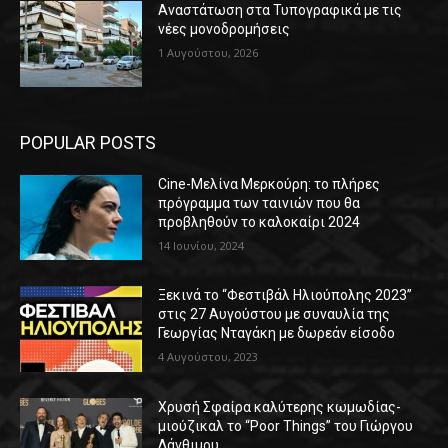
Αναστάτωση στα Τυπογραφικά με τις
νέες μονοδρομήσεις
1 Αυγούστου, 2026
POPULAR POSTS
Cine-Μελίνα Μερκούρη: το πλήρες
πρόγραμμα των ταινιών που θα
προβληθούν το καλοκαίρι 2024
14 Ιουνίου, 2024
Ξεκινά το “Φεστιβάλ Ηλιούπολης 2023”
στις 27 Αυγούστου με συναυλία της
Γεωργίας Νταγάκη με δωρεάν είσοδο
4 Αυγούστου, 2023
Χρυσή Σφαίρα καλύτερης κωμωδίας-
μιούζικαλ το “Poor Things” του Γιώργου
Λάνθιμου