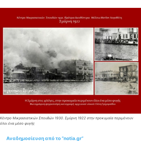
Κέντρο Μικρασιατικών Σπουδών 1930. Σμύρνη 1922 στην προκυμαία περιμένουν
όλοι ένα μέσο φυγής
Αναδημοσίευση από το “notia.gr”