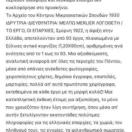
κυκλοφόρησε στο προσκήνιο.
Το Αρχείο του Κέντρου Μικρασιατικών Σπουδών 1930
ΙΔΡΥΤΡΙΑ-ΔΙΕΥΘΥΝΤΡΙΑ: ΜΕΛΠΩ MERLIER ΛΟΓΟΘΕΤΗ /
ΤΟ ΕΡΓΟ, ΟΙ ΕΠΑΡΧΙΕΣ, Σμύρνη 1922, η άφιξη στην
Ελλάδα, αποτελούνταν από 93 έργα, πλαισιωμένα με
ξύλινες αντικέ κορνίζες (1,20Χ90cm), αριθμημένες ανά
ενότητες από το 1 εως το 93. Μια αξιοθαύμαστη,
αναλυτική αναφορά απ’ όλες τις περιοχές του Πόντου,
μέσα από σπάνιες ανέκδοτες φωτογραφίες,
χειροποίητους χάρτες, δημόσια έγγραφα, επιστολές,
μαρτυρίες, πολλά απ’ αυτά πρωτότυπα χειρόγραφα,
εκτεθειμένα σε κάθε έργο με τη μορφή κολάζ! Μια
καταπληκτική έκθεση έτοιμη για αξιοποίηση, το μόνο
που χρειαζόταν ήταν λίγη συντήρηση, όπου μέσα απ’
αυτήν ξετυλίγονταν εκατοντάδες πολύτιμες
πληροφορίες για τις ελληνικές επαρχίες, τα χωριά, τον
πληθυσμό τους, τις ενορίες, τα φιλανθρωπικά σωματεία,