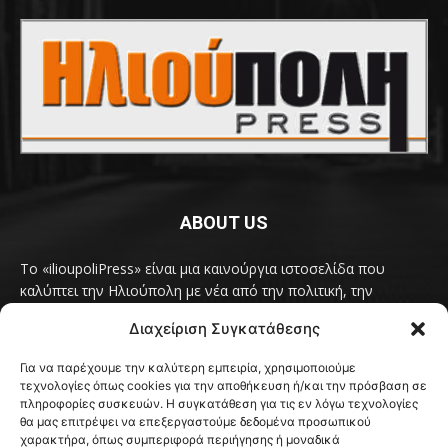
ABOUT US
Το «ilioupoliPress» είναι μια καινούργια ιστοσελίδα που
καλύπτει την Ηλιούπολη με νέα από την πολιτική, την
κοινωνία, τον πολιτισμό, την δραστηριότητα του Δήμου
Διαχείριση Συγκατάθεσης
Ηλιούπολης, των δημοτικών παρατάξεων και των
συλλογικοτήτων της πόλης και όλων των φορέων που έχουν
Για να παρέχουμε την καλύτερη εμπειρία, χρησιμοποιούμε
κάτι να πουν.
Διαβάστε εδώ
τεχνολογίες όπως cookies για την αποθήκευση ή/και την πρόσβαση σε
Επικοινωνήστε μαζί μας στο
ilioupolipress1@yahoo.com
πληροφορίες συσκευών. Η συγκατάθεση για τις εν λόγω τεχνολογίες
θα μας επιτρέψει να επεξεργαστούμε δεδομένα προσωπικού
χαρακτήρα, όπως συμπεριφορά περιήγησης ή μοναδικά