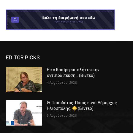
EDITOR PICKS
Η κα Καπίρη επιπλήττει την
αντιπολίτευση… (Βίντεο)
4 Αυγούστου, 2026
Θ. Παπαδάτος: Ποιος είναι Δήμαρχος
Ηλιούπολης;
(Βίντεο)
3 Αυγούστου, 2026