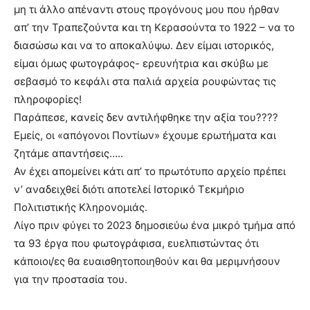
μη τι άλλο απέναντι στους προγόνους μου που ήρθαν
απ’ την Τραπεζούντα και τη Κερασούντα το 1922 – να το
διασώσω και να το αποκαλύψω. Δεν είμαι ιστορικός,
είμαι όμως φωτογράφος- ερευνήτρια και σκύβω με
σεβασμό το κεφάλι στα παλιά αρχεία ρουφώντας τις
πληροφορίες!
Παράπεσε, κανείς δεν αντιλήφθηκε την αξία του????
Εμείς, οι «απόγονοι Ποντίων» έχουμε ερωτήματα και
ζητάμε απαντήσεις…..
Αν έχει απομείνει κάτι απ’ το πρωτότυπο αρχείο πρέπει
ν’ αναδειχθεί διότι αποτελεί Ιστορικό Τεκμήριο
Πολιτιστικής Κληρονομιάς.
Λίγο πριν φύγει το 2023 δημοσιεύω ένα μικρό τμήμα από
τα 93 έργα που φωτογράφισα, ευελπιστώντας ότι
κάποιοι/ες θα ευαισθητοποιηθούν και θα μεριμνήσουν
για την προστασία του.