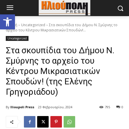
Ανοίξτε τη γραμμή εργαλείων
Αρχική
Uncategorized
Στα σκουπίδια του Δήμου Ν. Σμύρνης το
αρχείο του Κέντρου Μικρασιατικών Σπουδών!...
Uncategorized
Στα σκουπίδια του Δήμου Ν.
Σμύρνης το αρχείο του
Κέντρου Μικρασιατικών
Σπουδών! (της Ελένης
Γρηγοριάδου)
By
Ilioupoli Press
23 Φεβρουαρίου, 2024
795
0