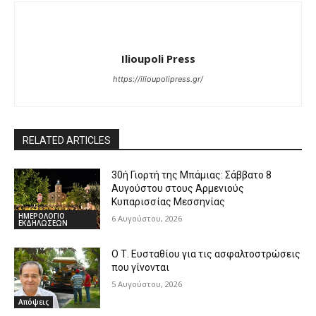
Ilioupoli Press
https://ilioupolipress.gr/
RELATED ARTICLES
30ή Γιορτή της Μπάμιας: Σάββατο 8
Αυγούστου στους Αρμενιούς
Κυπαρισσίας Μεσσηνίας
ΗΜΕΡΟΛΟΓΙΟ
6 Αυγούστου, 2026
ΕΚΔΗΛΩΣΕΩΝ
Ο Τ. Ευσταθίου για τις ασφαλτοστρώσεις
που γίνονται
5 Αυγούστου, 2026
Απόψεις