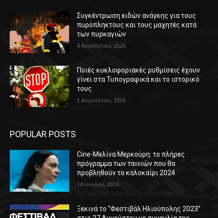
Συγκέντρωση ειδών ανάγκης για τους
πυρόπληκτους και τους μαχητές κατά
των πυρκαγιών
4 Αυγούστου, 2026
Ποιές κυκλοφοριακές ρυθμίσεις έχουν
γίνει στα Τυπογραφικά και το ιστορικό
τους
2 Αυγούστου, 2026
POPULAR POSTS
Cine-Μελίνα Μερκούρη: το πλήρες
πρόγραμμα των ταινιών που θα
προβληθούν το καλοκαίρι 2024
14 Ιουνίου, 2024
Ξεκινά το “Φεστιβάλ Ηλιούπολης 2023”
στις 27 Αυγούστου με συναυλία της