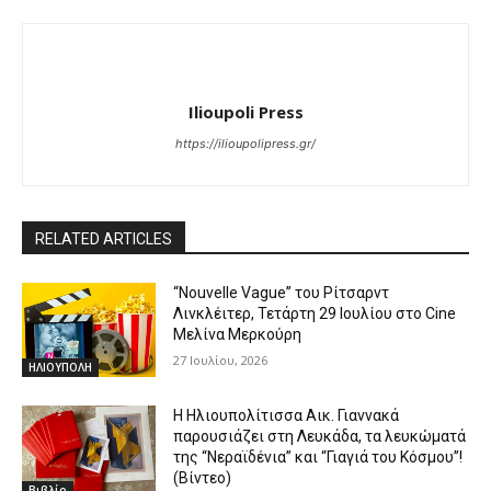
Ilioupoli Press
https://ilioupolipress.gr/
RELATED ARTICLES
“Nouvelle Vague” του Ρίτσαρντ
Λινκλέιτερ, Τετάρτη 29 Ιουλίου στο Cine
Μελίνα Μερκούρη
27 Ιουλίου, 2026
ΗΛΙΟΥΠΟΛΗ
Η Ηλιουπολίτισσα Αικ. Γιαννακά
παρουσιάζει στη Λευκάδα, τα λευκώματά
της “Νεραϊδένια” και “Γιαγιά του Κόσμου”!
(Βίντεο)
Βιβλίο