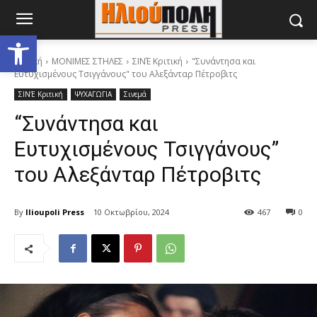
Ανοίξτε τη γραμμή εργαλείων
Αρχική
ΜΟΝΙΜΕΣ ΣΤΗΛΕΣ
ΣΙΝΈ Κριτική
"Συνάντησα και
Ευτυχισμένους Τσιγγάνους" του Αλεξάνταρ Πέτροβιτς
ΣΙΝΈ Κριτική
ΨΥΧΑΓΩΓΙΑ
Σινεμά
“Συνάντησα και
Ευτυχισμένους Τσιγγάνους”
του Αλεξάνταρ Πέτροβιτς
By
Ilioupoli Press
10 Οκτωβρίου, 2024
467
0