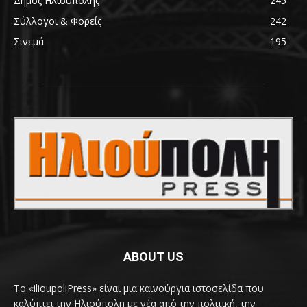
Δήμος Ηλιούπολης
245
Σύλλογοι & Φορείς
242
Σινεμά
195
ABOUT US
Το «ilioupoliPress» είναι μια καινούργια ιστοσελίδα που
καλύπτει την Ηλιούπολη με νέα από την πολιτική, την