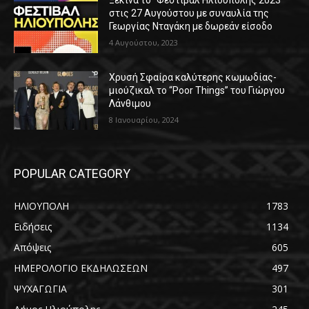
στις 27 Αυγούστου με συναυλία της
Γεωργίας Νταγάκη με δωρεάν είσοδο
4 Αυγούστου, 2023
Χρυσή Σφαίρα καλύτερης κωμωδίας-
μιούζικαλ το “Poor Things” του Γιώργου
Λάνθιμου
8 Ιανουαρίου, 2024
POPULAR CATEGORY
ΗΛΙΟΥΠΟΛΗ
1783
Ειδήσεις
1134
Απόψεις
605
ΗΜΕΡΟΛΟΓΙΟ ΕΚΔΗΛΩΣΕΩΝ
497
ΨΥΧΑΓΩΓΙΑ
301