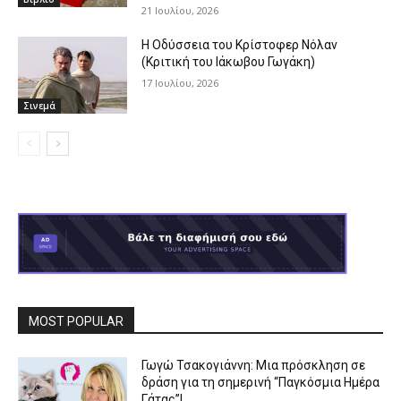
21 Ιουλίου, 2026
Η Οδύσσεια του Κρίστοφερ Νόλαν
(Κριτική του Ιάκωβου Γωγάκη)
17 Ιουλίου, 2026
Σινεμά
MOST POPULAR
Γωγώ Τσακογιάννη: Μια πρόσκληση σε
δράση για τη σημερινή “Παγκόσμια Ημέρα
Γάτας”!