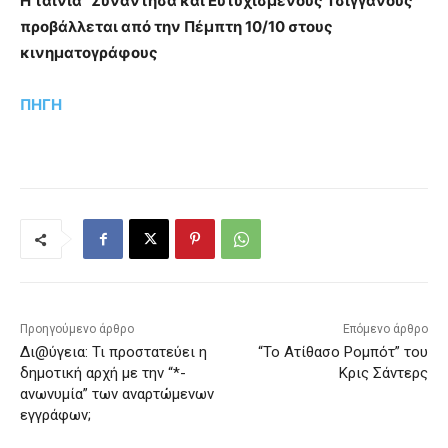
Η ταινία “Συνάντησα και Ευτυχισμένους Τσιγγάνους”
προβάλλεται από την Πέμπτη 10/10 στους
κινηματογράφους
ΠΗΓΗ
Προηγούμενο άρθρο
Επόμενο άρθρο
Δι@ύγεια: Τι προστατεύει η
“Το Ατίθασο Ρομπότ” του
δημοτική αρχή με την “*-
Κρις Σάντερς
ανωνυμία” των αναρτώμενων
εγγράφων;