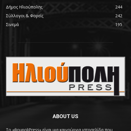
Δήμος Ηλιούπολης
244
Σύλλογοι & Φορείς
242
Σινεμά
195
ABOUT US
Το «ilioupoliPress» είναι μια καινούργια ιστοσελίδα που