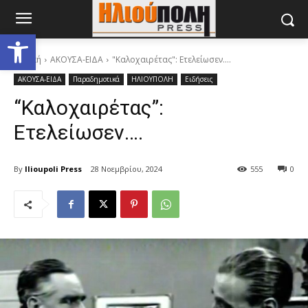
Ανοίξτε τη γραμμή εργαλείων
Αρχική
ΑΚΟΥΣΑ-ΕΙΔΑ
"Καλοχαιρέτας": Ετελείωσεν….
ΑΚΟΥΣΑ-ΕΙΔΑ
Παραδημοτικά
ΗΛΙΟΥΠΟΛΗ
Ειδήσεις
“Καλοχαιρέτας”:
Ετελείωσεν….
By
Ilioupoli Press
28 Νοεμβρίου, 2024
555
0