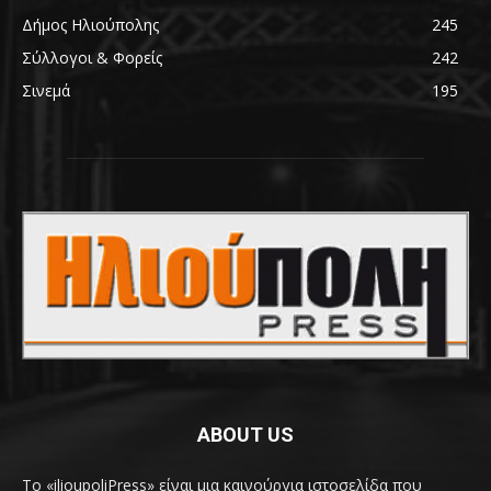
Δήμος Ηλιούπολης
245
Σύλλογοι & Φορείς
242
Σινεμά
195
ABOUT US
Το «ilioupoliPress» είναι μια καινούργια ιστοσελίδα που