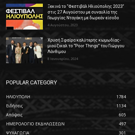
Ξεκινά το “Φεστιβάλ Ηλιούπολης 2023”
στις 27 Αυγούστου με συναυλία της
Γεωργίας Νταγάκη με δωρεάν είσοδο
4 Αυγούστου, 2023
Χρυσή Σφαίρα καλύτερης κωμωδίας-
μιούζικαλ το “Poor Things” του Γιώργου
Λάνθιμου
8 Ιανουαρίου, 2024
POPULAR CATEGORY
ΗΛΙΟΥΠΟΛΗ
1784
Ειδήσεις
1134
Απόψεις
605
ΗΜΕΡΟΛΟΓΙΟ ΕΚΔΗΛΩΣΕΩΝ
497
ΨΥΧΑΓΩΓΙΑ
301