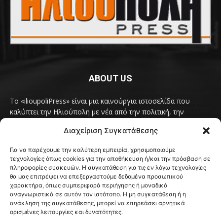
ABOUT US
Το «ilioupoliPress» είναι μια καινούργια ιστοσελίδα που
καλύπτει την Ηλιούπολη με νέα από την πολιτική, την
κοινωνία, τον πολιτισμό, την δραστηριότητα του Δήμου
Διαχείριση Συγκατάθεσης
Ηλιούπολης, των δημοτικών παρατάξεων και των
συλλογικοτήτων της πόλης και όλων των φορέων που έχουν
Για να παρέχουμε την καλύτερη εμπειρία, χρησιμοποιούμε
κάτι να πουν.
Διαβάστε εδώ
τεχνολογίες όπως cookies για την αποθήκευση ή/και την πρόσβαση σε
Επικοινωνήστε μαζί μας στο
ilioupolipress1@yahoo.com
πληροφορίες συσκευών. Η συγκατάθεση για τις εν λόγω τεχνολογίες
θα μας επιτρέψει να επεξεργαστούμε δεδομένα προσωπικού
χαρακτήρα, όπως συμπεριφορά περιήγησης ή μοναδικά
αναγνωριστικά σε αυτόν τον ιστότοπο. Η μη συγκατάθεση ή η
ανάκληση της συγκατάθεσης, μπορεί να επηρεάσει αρνητικά
FOLLOW US
ορισμένες λειτουργίες και δυνατότητες.