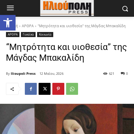
Ανοίξτε τη γραμμή εργαλείων
Αρχική
ΑΡΘΡΑ
"Μητρότητα και υιοθεσία" της Μάγδας Μπακαλίδη
ΑΡΘΡΑ
Γυναίκα
Κοινωνία
“Μητρότητα και υιοθεσία” της
Μάγδας Μπακαλίδη
By
Ilioupoli Press
12 Μαΐου, 2026
621
0