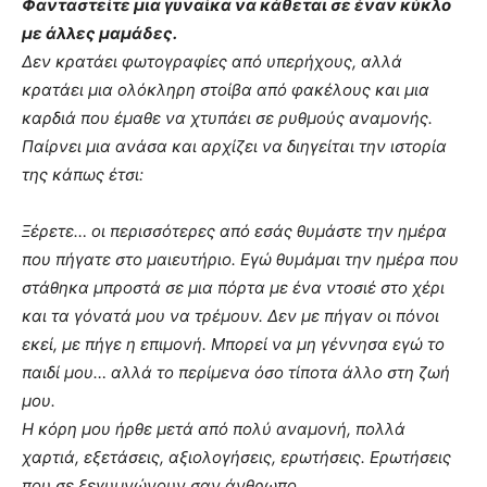
Φανταστείτε μια γυναίκα να κάθεται σε έναν κύκλο
με άλλες μαμάδες.
Δεν κρατάει φωτογραφίες από υπερήχους, αλλά
κρατάει μια ολόκληρη στοίβα από φακέλους και μια
καρδιά που έμαθε να χτυπάει σε ρυθμούς αναμονής.
Παίρνει μια ανάσα και αρχίζει να διηγείται την ιστορία
της κάπως έτσι:
Ξέρετε… οι περισσότερες από εσάς θυμάστε την ημέρα
που πήγατε στο μαιευτήριο. Εγώ θυμάμαι την ημέρα που
στάθηκα μπροστά σε μια πόρτα με ένα ντοσιέ στο χέρι
και τα γόνατά μου να τρέμουν. Δεν με πήγαν οι πόνοι
εκεί, με πήγε η επιμονή. Μπορεί να μη γέννησα εγώ το
παιδί μου… αλλά το περίμενα όσο τίποτα άλλο στη ζωή
μου.
Η κόρη μου ήρθε μετά από πολύ αναμονή, πολλά
χαρτιά, εξετάσεις, αξιολογήσεις, ερωτήσεις. Ερωτήσεις
που σε ξεγυμνώνουν σαν άνθρωπο.