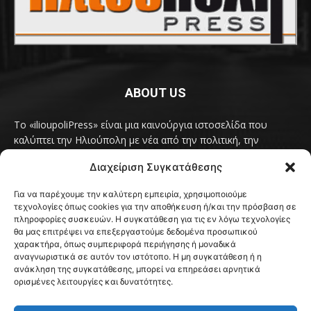
ABOUT US
Το «ilioupoliPress» είναι μια καινούργια ιστοσελίδα που
καλύπτει την Ηλιούπολη με νέα από την πολιτική, την
κοινωνία, τον πολιτισμό, την δραστηριότητα του Δήμου
Διαχείριση Συγκατάθεσης
Ηλιούπολης, των δημοτικών παρατάξεων και των
συλλογικοτήτων της πόλης και όλων των φορέων που έχουν
Για να παρέχουμε την καλύτερη εμπειρία, χρησιμοποιούμε
κάτι να πουν.
Διαβάστε εδώ
τεχνολογίες όπως cookies για την αποθήκευση ή/και την πρόσβαση σε
Επικοινωνήστε μαζί μας στο
ilioupolipress1@yahoo.com
πληροφορίες συσκευών. Η συγκατάθεση για τις εν λόγω τεχνολογίες
θα μας επιτρέψει να επεξεργαστούμε δεδομένα προσωπικού
χαρακτήρα, όπως συμπεριφορά περιήγησης ή μοναδικά
αναγνωριστικά σε αυτόν τον ιστότοπο. Η μη συγκατάθεση ή η
ανάκληση της συγκατάθεσης, μπορεί να επηρεάσει αρνητικά
FOLLOW US
ορισμένες λειτουργίες και δυνατότητες.