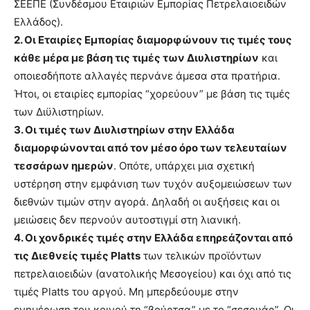
ΣΕΕΠΕ (Συνδέσμου Εταιριών Εμπορίας Πετρελαιοειδών
Ελλάδος).
2.
Οι Εταιρίες Εμπορίας διαμορφώνουν τις τιμές τους
κάθε μέρα με βάση τις τιμές των Διυλιστηρίων
και
οποιεσδήποτε αλλαγές περνάνε άμεσα στα πρατήρια.
Ήτοι, οι εταιρίες εμπορίας “χορεύουν” με βάση τις τιμές
των Διϋλιστηρίων.
3.
Οι τιμές των Διυλιστηρίων στην Ελλάδα
διαμορφώνονται από τον μέσο όρο των τελευταίων
τεσσάρων ημερών
. Οπότε, υπάρχει μια σχετική
υστέρηση στην εμφάνιση των τυχόν αυξομειώσεων των
διεθνών τιμών στην αγορά. Δηλαδή οι αυξήσεις και οι
μειώσεις δεν περνούν αυτοστιγμί στη λιανική.
4. Οι χονδρικές τιμές στην Ελλάδα επηρεάζονται από
τις Διεθνείς τιμές Platts
των τελικών προϊόντων
πετρελαιοειδών (ανατολικής Μεσογείου) και όχι από τις
τιμές Platts του αργού. Μη μπερδεύουμε στην
ενημέρωση του κοινού τη “βούρτσα” με το “σεσουάρ”. Οι